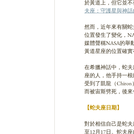
於黃道上，但它並不
夫座：守護星與神話
然而，近年來有關蛇
位置發生了變化，N
媒體聲稱NASA的
黃道星座的位置確實
在希臘神話中，蛇夫
座的人，他手持一根
受到了凱龍（Chir
而被宙斯劈死，後來
【蛇夫座日期】
對於相信自己是蛇夫
至12月17日。蛇