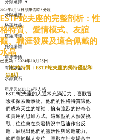
分類選擇
2024年8月31日
讀畢需時 5 分鐘
分類選擇
ESTP蛇夫座的完整剖析：性
塔羅牌義
格特質、愛情模式、友誼
塔羅牌陣
觀、職涯發展及適合佩戴的
托特塔羅
水晶
星座愛情
已更新：
2024年10月25日
【性格特質：ESTP蛇夫座的獨特優點和
有毒水晶
缺點】
水晶寶石
星座與MBTI16型人格
ESTP蛇夫座的人通常充滿活力，喜歡冒
險和探索新事物。他們的性格特質讓他
們成為天生的領袖，擁有強烈的好奇心
和實用的思維方式。這類型的人熱愛挑
戰，往往會在突發情況中迅速作出反
應，展現出他們的靈活性與適應能力。
他們善於與人交往，喜歡在社交場合中