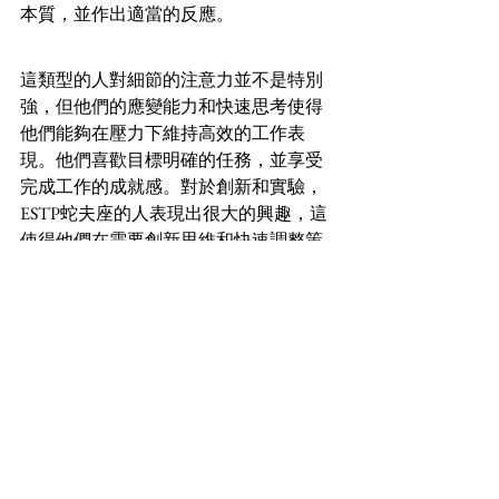
本質，並作出適當的反應。
這類型的人對細節的注意力並不是特別
強，但他們的應變能力和快速思考使得
他們能夠在壓力下維持高效的工作表
現。他們喜歡目標明確的任務，並享受
完成工作的成就感。對於創新和實驗，
ESTP蛇夫座的人表現出很大的興趣，這
使得他們在需要創新思維和快速調整策
略的工作中如魚得水。總的來說，他們
的工作能力和習慣使得他們在競爭激烈
的環境中能夠綻放活力，並充分發揮其
潛能。
【適合ESTP蛇夫座男女佩戴的水晶】
對於ESTP（外向、感知、思考、知覺）
性格類型的蛇夫座（Ophiuchus），可以