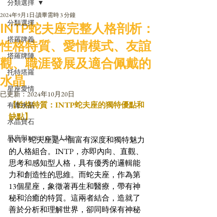
分類選擇
2024年9月1日
讀畢需時 3 分鐘
分類選擇
INTP蛇夫座完整人格剖析：
塔羅牌義
性格特質、愛情模式、友誼
塔羅牌陣
觀、職涯發展及適合佩戴的
托特塔羅
水晶
星座愛情
已更新：
2024年10月20日
【性格特質：INTP蛇夫座的獨特優點和
有毒水晶
缺點】
水晶寶石
星座與MBTI16型人格
INTP 蛇夫座是一個富有深度和獨特魅力
的人格組合。INTP，亦即內向、直觀、
思考和感知型人格，具有優秀的邏輯能
力和創造性的思維。而蛇夫座，作為第
13個星座，象徵著再生和醫療，帶有神
秘和治癒的特質。這兩者結合，造就了
善於分析和理解世界，卻同時保有神秘