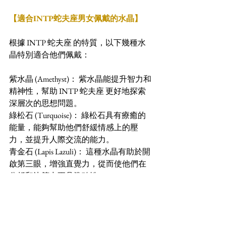
【適合INTP蛇夫座男女佩戴的水晶】
根據 INTP 蛇夫座 的特質，以下幾種水
晶特別適合他們佩戴：
紫水晶 (Amethyst)： 紫水晶能提升智力和
精神性，幫助 INTP 蛇夫座 更好地探索
深層次的思想問題。
綠松石 (Turquoise)： 綠松石具有療癒的
能量，能夠幫助他們舒緩情感上的壓
力，並提升人際交流的能力。
青金石 (Lapis Lazuli)： 這種水晶有助於開
啟第三眼，增強直覺力，從而使他們在
分析和決策中更具準確性。
這幾種水晶的能量能夠協助 INTP 蛇夫
座 整合他們的智力優勢和情感需求，達
到內在和外在的平衡。