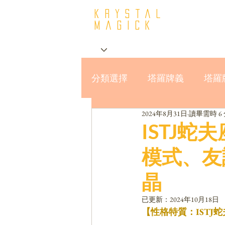
krystal
Magick
分類選擇
塔羅牌義
塔羅
2024年8月31日
讀畢需時 6
星座與MBTI16型人格
ISTJ
模式、友
晶
已更新：
2024年10月18日
【性格特質：ISTJ