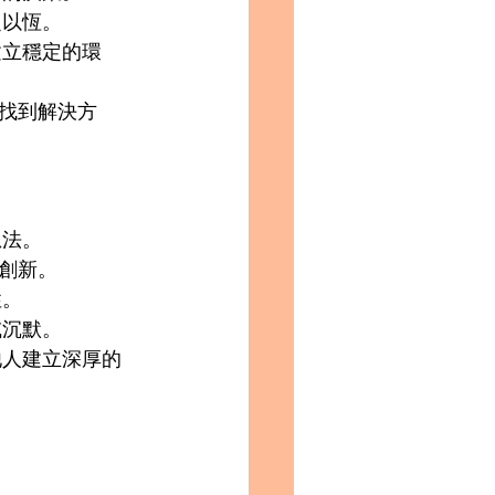
以恆。 
建立穩定的環
並找到解決方
法。 
創新。 
。 
沉默。 
他人建立深厚的