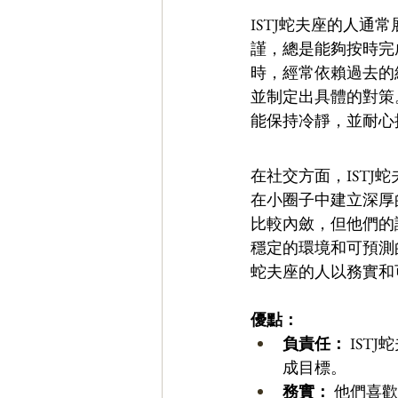
ISTJ蛇夫座的人
謹，總是能夠按時完
時，經常依賴過去的
並制定出具體的對策
能保持冷靜，並耐心
在社交方面，IST
在小圈子中建立深厚
比較內斂，但他們的
穩定的環境和可預測
蛇夫座的人以務實和
優點：
負責任：
 IS
成目標。 
務實：
 他們喜