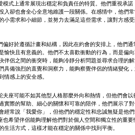
在戀愛模式上通常展現出穩定和負責任的特質。他們重視承
投入卻也會全心全意地維護一段關係。在感情中，他們常
的小需求和小細節，並努力去滿足這些需求，讓對方感受
使他們偏好於遵循計畫和結構，因此在約會的安排上，他們
是愉快且有意義的。他們不太喜歡衝動的行為，而是偏向
決伴侶之間的衝突時，能夠冷靜分析問題並尋求合理的解
們具備強烈的直覺和洞察力，能夠察覺伴侶的情緒變化，
到情感上的安全感。
TJ蛇夫座可能不如其他型人格那麼外向和熱情，但他們會
過實際的幫助、細心的關懷和可靠的陪伴，他們展示了對
會經常說「我愛你」，但他們的穩定性和忠誠無疑是他們
蛇夫座也希望伴侶能夠理解他們對於個人空間和獨立性的重
的生活方式，這樣才能在穩定的關係中找到平衡。