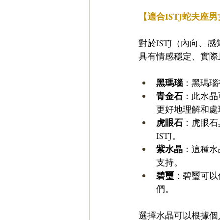
【適合ISTJ蛇夫座
對於ISTJ（內向
具有情感穩定、實際
黑瑪瑙
：黑瑪瑙
青金石
：此水晶
更好地理解和處
虎眼石
：虎眼石
ISTJ。
紫水晶
：這種水
支持。
碧璽
：碧璽可以
們。
選擇水晶可以根據個