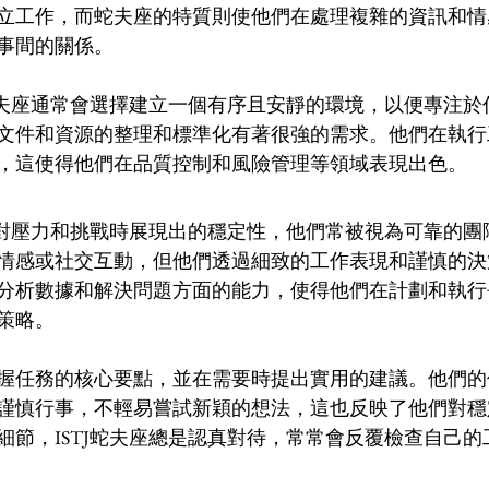
立工作，而蛇夫座的特質則使他們在處理複雜的資訊和情
事間的關係。
J蛇夫座通常會選擇建立一個有序且安靜的環境，以便專注
文件和資源的整理和標準化有著很強的需求。他們在執行
，這使得他們在品質控制和風險管理等領域表現出色。
在應對壓力和挑戰時展現出的穩定性，他們常被視為可靠的
情感或社交互動，但他們透過細致的工作表現和謹慎的決
分析數據和解決問題方面的能力，使得他們在計劃和執行
策略。
握任務的核心要點，並在需要時提出實用的建議。他們的
謹慎行事，不輕易嘗試新穎的想法，這也反映了他們對穩
細節，ISTJ蛇夫座總是認真對待，常常會反覆檢查自己