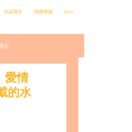
水晶寶石
塔羅牌義
More
寶石
、愛情
戴的水