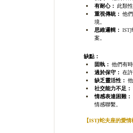
有耐心：
 此類
重視傳統：
 他
境。 
思維邏輯：
 I
案。 
缺點：
固執：
 他們有
過於保守：
 在
缺乏靈活性：
 
社交能力不足：
情感表達困難：
情感聯繫。
【ISTJ蛇夫座的愛