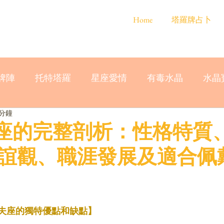
Home
塔羅牌占卜
牌陣
托特塔羅
星座愛情
有毒水晶
水晶
 分鐘
蛇夫座的完整剖析：性格特質
誼觀、職涯發展及適合佩
蛇夫座的獨特優點和缺點】