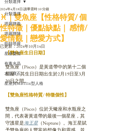
分類選擇
2024年4月18日
讀畢需時 10 分鐘
分類選擇
♓｜雙魚座【性格特質/ 個
塔羅牌義
性特徵｜優點缺點｜ 感情/
塔羅牌陣
愛情觀｜戀愛方式】
托特塔羅
已更新：
2024年10月14日
【雙魚座生日日期】
星座愛情
有毒水晶
雙魚座（Pisces）是黃道帶中的第十二個
水晶寶石
星座， 其生日日期出生於2月19日至3月
20日之間。
星座與MBTI16型人格
【雙魚座性格特質/ 特徵個性】
雙魚座（Pisces）位於天蠍座和水瓶座之
間，代表著黃道帶的最後一個星座，
其
守護星是
海王星
（Neptune）。海王星賦
予雙魚座的人豐富的想像力和靈感，並