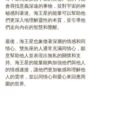
會尋找意義深遠的事物，並對宇宙的神
秘感到著迷。海王星的能量可以幫助他
們更深入地理解靈性的本質，並引導他
們走向內在的智慧和覺醒。
最後，海王星也象徵著深層的情感和同
情心。雙魚座的人通常充滿同情心，願
意幫助他人並表現出無私的關懷和支
持。海王星的能量能夠加強他們與他人
的情感連接，讓他們更加敏感和理解他
人的需求，並以同情心和愛心來回應周
圍的世界。
【雙魚座故事｜星座神話歷史】
在古希臘神話中，雙魚座通常被認為是
代表了阿佛洛狄忒（Aphrodite）和她的
兒子埃洛斯（Eros）的形象。阿佛洛狄忒