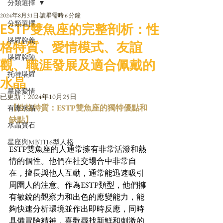
分類選擇
2024年8月31日
讀畢需時 6 分鐘
分類選擇
ESTP雙魚座的完整剖析：性
塔羅牌義
格特質、愛情模式、友誼
塔羅牌陣
觀、職涯發展及適合佩戴的
托特塔羅
水晶
星座愛情
已更新：
2024年10月25日
【性格特質：ESTP雙魚座的獨特優點和
有毒水晶
缺點】
水晶寶石
星座與MBTI16型人格
ESTP雙魚座的人通常擁有非常活潑和熱
情的個性。他們在社交場合中非常自
在，擅長與他人互動，通常能迅速吸引
周圍人的注意。作為ESTP類型，他們擁
有敏銳的觀察力和出色的應變能力，能
夠快速分析環境並作出即時反應，同時
具備冒險精神，喜歡尋找新鮮和刺激的