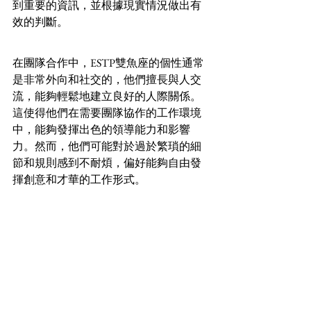
到重要的資訊，並根據現實情況做出有
效的判斷。
在團隊合作中，ESTP雙魚座的個性通常
是非常外向和社交的，他們擅長與人交
流，能夠輕鬆地建立良好的人際關係。
這使得他們在需要團隊協作的工作環境
中，能夠發揮出色的領導能力和影響
力。然而，他們可能對於過於繁瑣的細
節和規則感到不耐煩，偏好能夠自由發
揮創意和才華的工作形式。
此外，ESTP雙魚座的人通常喜愛多樣化
的工作環境，不太喜歡一成不變的單調
工作。他們可能會選擇那些能讓他們接
觸新挑戰、新人群和新事物的職位，例
如銷售、市場推廣或其他與人互動密切
的行業。他們對於工作中的即時反饋和