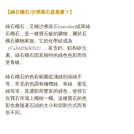
【綠石榴石/沙弗
萊石
是甚麼？】
綠石榴石，又稱沙弗
萊石
(tsavolite)或翠綠
石榴石，是一種寶石級的礦物，屬於石
榴石礦物家族。它的化學組成為
（Ca3Al2Si3O12），富含鈣、鋁和矽元
素。綠石榴石因其独特的綠色色彩而倍
受青睞。
綠石榴石的色彩範圍從淺綠到深綠不
等，常見的色調有橄欖綠、草綠、蜜瓜
綠等等。其濃郁而豐富的綠色，使得它
在寶石市場上獨樹一幟。這種寶石的色
彩也會隨著石頭的大小和切割方式而有
所不同。