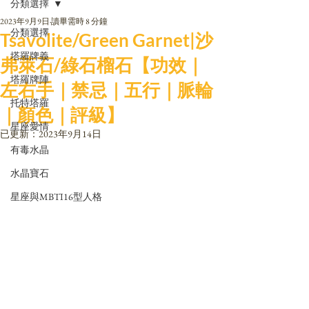
分類選擇
2023年9月9日
讀畢需時 8 分鐘
分類選擇
Tsavolite/Green Garnet|沙
塔羅牌義
弗萊石/綠石榴石【功效｜
塔羅牌陣
左右手｜禁忌｜五行｜脈輪
托特塔羅
｜顏色｜評級】
星座愛情
已更新：
2023年9月14日
有毒水晶
水晶寶石
星座與MBTI16型人格