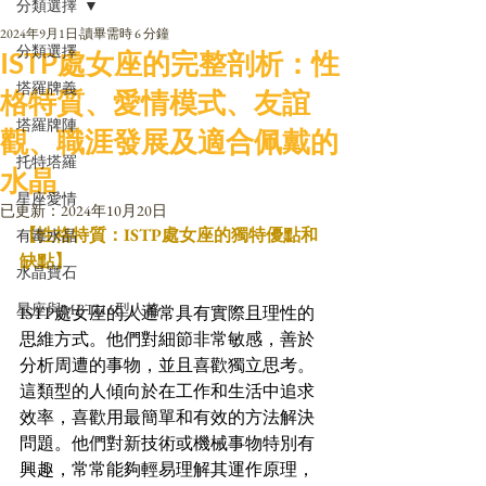
分類選擇
2024年9月1日
讀畢需時 6 分鐘
分類選擇
ISTP處女座的完整剖析：性
塔羅牌義
格特質、愛情模式、友誼
塔羅牌陣
觀、職涯發展及適合佩戴的
托特塔羅
水晶
星座愛情
已更新：
2024年10月20日
【性格特質：ISTP處女座的獨特優點和
有毒水晶
缺點】
水晶寶石
星座與MBTI16型人格
ISTP處女座的人通常具有實際且理性的
思維方式。他們對細節非常敏感，善於
分析周遭的事物，並且喜歡獨立思考。
這類型的人傾向於在工作和生活中追求
效率，喜歡用最簡單和有效的方法解決
問題。他們對新技術或機械事物特別有
興趣，常常能夠輕易理解其運作原理，