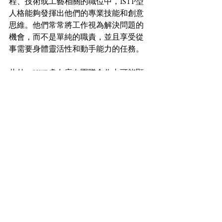
程、技術或工藝相關的職位中，ISTP型
人格能夠發揮出他們的專業技能和創意
思維。他們常常將工作視為解決問題的
機會，而不是單純的職責，並且享受從
事需要身體靈活性和動手能力的任務。
此外，ISTP處女座在團隊合作中可能顯
得較為獨立。他們喜歡獨自工作，並能
夠在缺乏指導的情況下採取行動，這對
於那些需要自主性和創造性的職業來說
極其重要。然而，他們在團隊合作時也
能夠對實際問題提供有效的見解和建
議，是解決糾紛的實用主義者。相對於
其他人格型別，ISTP往往更注重結果而
非過程，因此他們會尋求最有效的方式
來達成目標，這使得他們在追求工作效
率方面表現突出。
【適合ISTP處女座男女佩戴的水晶】