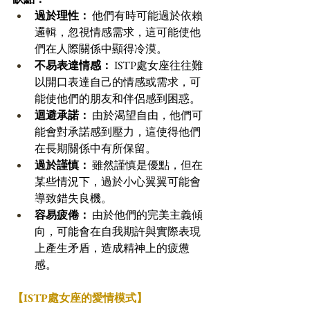
過於理性：
 他們有時可能過於依賴
邏輯，忽視情感需求，這可能使他
們在人際關係中顯得冷漠。 
不易表達情感：
 ISTP處女座往往難
以開口表達自己的情感或需求，可
能使他們的朋友和伴侶感到困惑。
迴避承諾：
 由於渴望自由，他們可
能會對承諾感到壓力，這使得他們
在長期關係中有所保留。 
過於謹慎：
 雖然謹慎是優點，但在
某些情況下，過於小心翼翼可能會
導致錯失良機。
容易疲倦：
 由於他們的完美主義傾
向，可能會在自我期許與實際表現
上產生矛盾，造成精神上的疲憊
感。
【ISTP處女座的愛情模式】