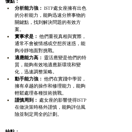
優點：
分析能力強：
 ISTP處女座擁有出色
的分析能力，能夠迅速分辨事物的
關鍵點，找到解決問題的有效方
案。 
實事求是：
 他們重視真相與實際，
通常不會被情感或空想所迷惑，能
夠冷靜地面對挑戰。 
適應能力高：
 靈活應變是他們的特
質，能夠有效地適應新環境和變
化，迅速調整策略。 
動手能力強：
 他們在實踐中學習，
擁有卓越的操作和修理能力，能夠
輕鬆處理各種技術挑戰。 
謹慎周到：
 處女座的影響使得ISTP
在做決策時格外謹慎，能夠評估風
險並制定周全的計劃。 
缺點：