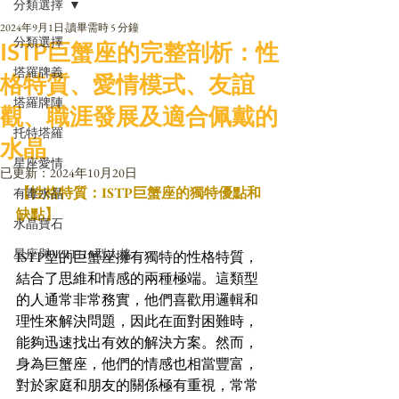
分類選擇
2024年9月1日
讀畢需時 5 分鐘
分類選擇
ISTP巨蟹座的完整剖析：性
塔羅牌義
格特質、愛情模式、友誼
塔羅牌陣
觀、職涯發展及適合佩戴的
托特塔羅
水晶
星座愛情
已更新：
2024年10月20日
【性格特質：ISTP巨蟹座的獨特優點和
有毒水晶
缺點】
水晶寶石
星座與MBTI16型人格
ISTP型的巨蟹座擁有獨特的性格特質，
結合了思維和情感的兩種極端。這類型
的人通常非常務實，他們喜歡用邏輯和
理性來解決問題，因此在面對困難時，
能夠迅速找出有效的解決方案。然而，
身為巨蟹座，他們的情感也相當豐富，
對於家庭和朋友的關係極有重視，常常