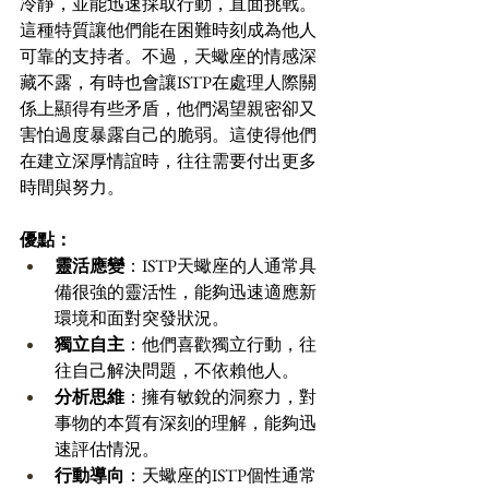
冷靜，並能迅速採取行動，直面挑戰。
這種特質讓他們能在困難時刻成為他人
可靠的支持者。不過，天蠍座的情感深
藏不露，有時也會讓ISTP在處理人際關
係上顯得有些矛盾，他們渴望親密卻又
害怕過度暴露自己的脆弱。這使得他們
在建立深厚情誼時，往往需要付出更多
時間與努力。
優點：
靈活應變
：ISTP天蠍座的人通常具
備很強的靈活性，能夠迅速適應新
環境和面對突發狀況。 
獨立自主
：他們喜歡獨立行動，往
往自己解決問題，不依賴他人。 
分析思維
：擁有敏銳的洞察力，對
事物的本質有深刻的理解，能夠迅
速評估情況。 
行動導向
：天蠍座的ISTP個性通常