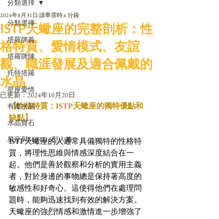
分類選擇
2024年8月31日
讀畢需時 6 分鐘
分類選擇
ISTP天蠍座的完整剖析：性
塔羅牌義
格特質、愛情模式、友誼
塔羅牌陣
觀、職涯發展及適合佩戴的
托特塔羅
水晶
星座愛情
已更新：
2024年10月20日
【性格特質：ISTP天蠍座的獨特優點和
有毒水晶
缺點】
水晶寶石
星座與MBTI16型人格
ISTP天蠍座的人通常具備獨特的性格特
質，將理性思維與情感深度結合在一
起。他們是善於觀察和分析的實用主義
者，對於身邊的事物總是保持著高度的
敏感性和好奇心。這使得他們在處理問
題時，能夠迅速找到有效的解決方案。
天蠍座的強烈情感和激情進一步增強了