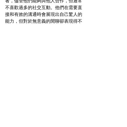
者，儘管他們能夠與他人合作，但通常
不喜歡過多的社交互動。他們在需要直
接和有效的溝通時會展現出自己驚人的
能力，但對於無意義的閒聊卻表現得不
耐煩。ISTP天蠍座的需求是明確的工作
目標和高效的工作方法，這可以讓他們
更好地集中精力並提升生產力。他們的
創造力和靈活性使得他們在技術、工程
等具有實踐性質的職業中往往能夠找到
施展才能的舞台。
【適合ISTP天蠍座男女佩戴的水晶】
ISTP（內向、感知、思考、知覺）性格
類型通常被描述為靈活、實際，並且善
於解決問題。天蠍座的人則充滿激情、
神秘且善於直覺。根據這些特質，以下
是一些適合ISTP天蠍座佩戴的水晶：