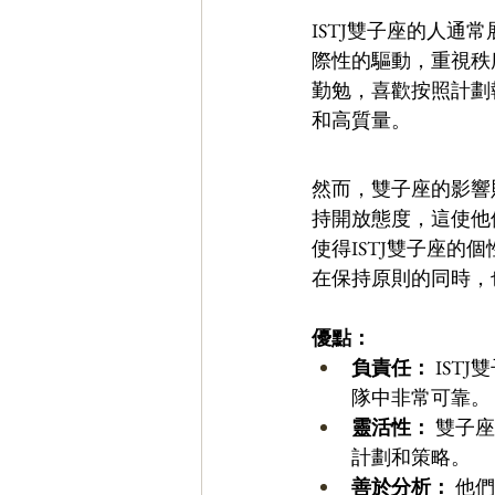
ISTJ雙子座的人通
際性的驅動，重視秩
勤勉，喜歡按照計劃
和高質量。
然而，雙子座的影響
持開放態度，這使他
使得ISTJ雙子座
在保持原則的同時，
優點：
負責任：
 IS
隊中非常可靠。 
靈活性：
 雙子
計劃和策略。 
善於分析：
 他