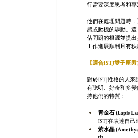
行需要深度思考和專
他們在處理問題時，
感或動機的驅動。這
估問題的根源並提出
工作進展順利且有秩
【適合ISTJ雙子座
對於ISTJ性格的
有聰明、好奇和多變
持他們的特質：
青金石 (Lapis Laz
ISTJ在表達自
紫水晶 (Amethys
中。