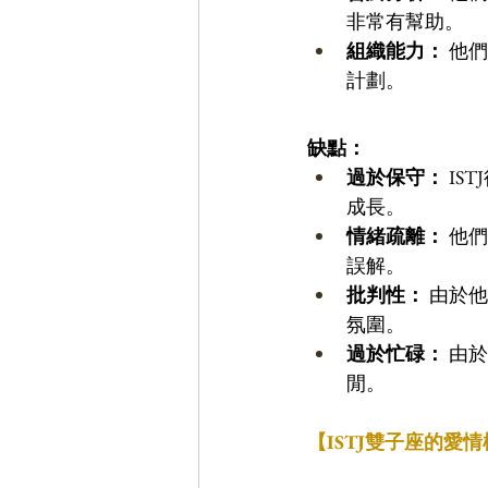
非常有幫助。 
組織能力：
 他
計劃。 
缺點：
過於保守：
 I
成長。 
情緒疏離：
 他
誤解。 
批判性：
 由於
氛圍。 
過於忙碌：
 由
閒。
【ISTJ雙子座的愛