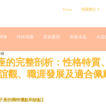
Home
塔羅牌占卜
牌陣
托特塔羅
星座愛情
有毒水晶
水晶
分鐘
雙子座的完整剖析：性格特質
誼觀、職涯發展及適合佩
雙子座的獨特優點和缺點】