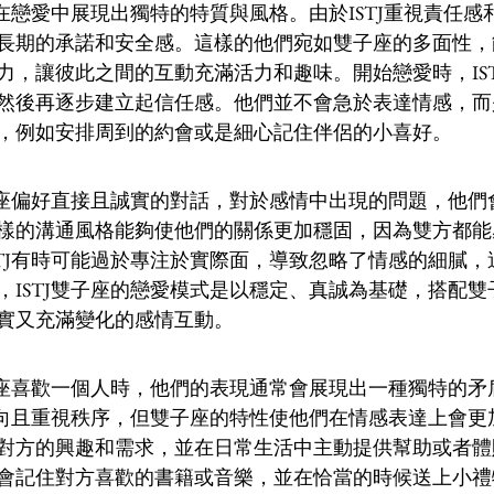
座在戀愛中展現出獨特的特質與風格。由於ISTJ重視責任
長期的承諾和安全感。這樣的他們宛如雙子座的多面性，
力，讓彼此之間的互動充滿活力和趣味。開始戀愛時，IS
然後再逐步建立起信任感。他們並不會急於表達情感，而
，例如安排周到的約會或是細心記住伴侶的小喜好。
雙子座偏好直接且誠實的對話，對於感情中出現的問題，他
樣的溝通風格能夠使他們的關係更加穩固，因為雙方都能
STJ有時可能過於專注於實際面，導致忽略了情感的細膩
，ISTJ雙子座的戀愛模式是以穩定、真誠為基礎，搭配
實又充滿變化的感情互動。
雙子座喜歡一個人時，他們的表現通常會展現出一種獨特的矛
為內向且重視秩序，但雙子座的特性使他們在情感表達上會
對方的興趣和需求，並在日常生活中主動提供幫助或者體
會記住對方喜歡的書籍或音樂，並在恰當的時候送上小禮