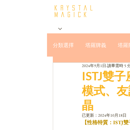
krystal
Magick
分類選擇
塔羅牌義
塔羅
2024年9月1日
讀畢需時 5 
星座與MBTI16型人格
ISTJ
模式、友
晶
已更新：
2024年10月18日
【性格特質：ISTJ