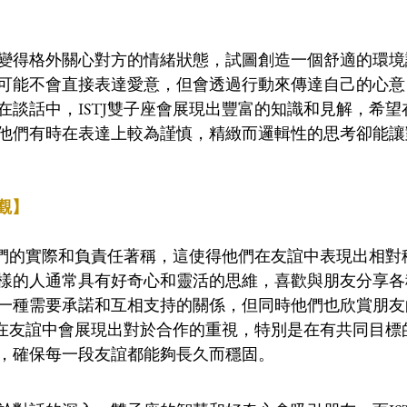
變得格外關心對方的情緒狀態，試圖創造一個舒適的環境
可能不會直接表達愛意，但會透過行動來傳達自己的心意
在談話中，ISTJ雙子座會展現出豐富的知識和見解，希
他們有時在表達上較為謹慎，精緻而邏輯性的思考卻能讓
誼觀】
以他們的實際和負責任著稱，這使得他們在友誼中表現出相
樣的人通常具有好奇心和靈活的思維，喜歡與朋友分享各
一種需要承諾和互相支持的關係，但同時他們也欣賞朋友
的人在友誼中會展現出對於合作的重視，特別是在有共同目
，確保每一段友誼都能夠長久而穩固。