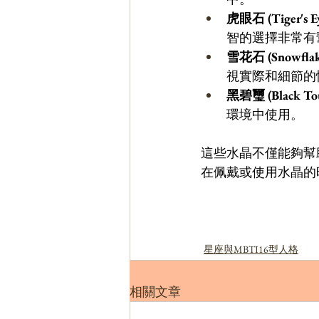
虎眼石 (Tiger's E
智的選擇非常有
雪花石 (Snowflake
視實際和細節的
黑碧璽 (Black Tou
環境中使用。
這些水晶不僅能夠幫
在佩戴或使用水晶的
星座與MBTI16型人格
相關文章