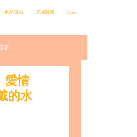
水晶寶石
塔羅牌義
More
寶石
、愛情
戴的水