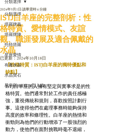
分類選擇
2024年9月1日
讀畢需時 6 分鐘
分類選擇
ISTJ白羊座的完整剖析：性
塔羅牌義
格特質、愛情模式、友誼
塔羅牌陣
觀、職涯發展及適合佩戴的
托特塔羅
水晶
星座愛情
已更新：
2024年10月18日
【性格特質：ISTJ白羊座的獨特優點和
有毒水晶
缺點】
水晶寶石
星座與MBTI16型人格
ISTJ白羊座的人擁有堅定與實事求是的性
格特質。他們通常對於工作的責任感極
強，重視傳統和規則，喜歡按照計劃行
事。這使得他們在處理事務時能夠保持
高度的效率和條理性。白羊座的熱情和
衝勁則為他們的行動增添了一股強烈的
動力，使他們在面對挑戰時毫不退縮，