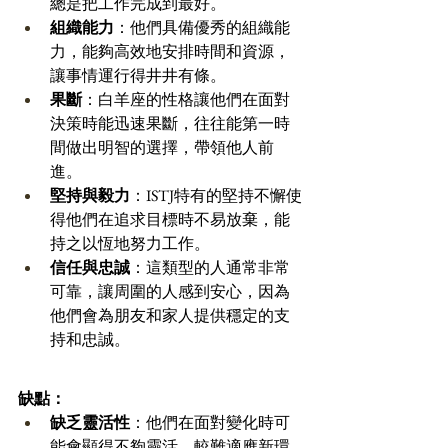
總是把工作完成到最好。
組織能力
：他們具備優秀的組織能
力，能夠高效地安排時間和資源，
讓事情運行得井井有條。
果斷
：白羊座的性格讓他們在面對
決策時能迅速果斷，往往能第一時
間做出明智的選擇，帶領他人前
進。
堅持與毅力
：ISTJ特有的堅持不懈使
得他們在追求目標時不易放棄，能
持之以恆地努力工作。
信任與忠誠
：這類型的人通常非常
可靠，讓周圍的人感到安心，因為
他們會為朋友和家人提供穩定的支
持和忠誠。
缺點：
缺乏靈活性
：他們在面對變化時可
能會顯得不夠靈活，較難適應新環