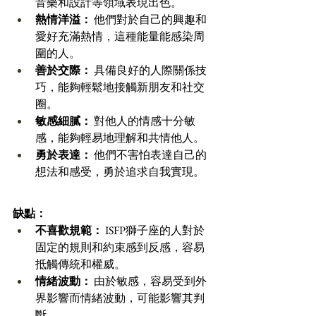
音樂和設計等領域表現出色。 
熱情洋溢：
 他們對於自己的興趣和
愛好充滿熱情，這種能量能感染周
圍的人。 
善於交際：
 具備良好的人際關係技
巧，能夠輕鬆地接觸新朋友和社交
圈。 
敏感細膩：
 對他人的情感十分敏
感，能夠輕易地理解和共情他人。 
勇於表達：
 他們不害怕表達自己的
想法和感受，勇於追求自我實現。
缺點：
不喜歡規範：
 ISFP獅子座的人對於
固定的規則和約束感到反感，容易
抵觸傳統和權威。 
情緒波動：
 由於敏感，容易受到外
界影響而情緒波動，可能影響其判
斷。 