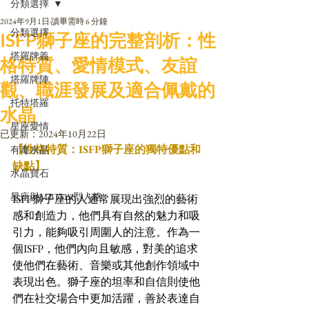
分類選擇
2024年9月1日
讀畢需時 6 分鐘
分類選擇
ISFP獅子座的完整剖析：性
塔羅牌義
格特質、愛情模式、友誼
塔羅牌陣
觀、職涯發展及適合佩戴的
托特塔羅
水晶
星座愛情
已更新：
2024年10月22日
【性格特質：ISFP獅子座的獨特優點和
有毒水晶
缺點】
水晶寶石
星座與MBTI16型人格
ISFP獅子座的人通常展現出強烈的藝術
感和創造力，他們具有自然的魅力和吸
引力，能夠吸引周圍人的注意。作為一
個ISFP，他們內向且敏感，對美的追求
使他們在藝術、音樂或其他創作領域中
表現出色。獅子座的坦率和自信則使他
們在社交場合中更加活躍，善於表達自