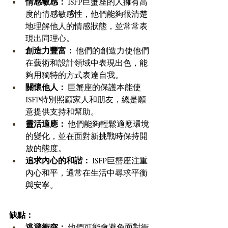
情感敏感：
 ISFP巨蟹座的人擁有高
度的情感敏感性，他們能夠很清楚
地理解他人的情感狀態，並常常表
現出同理心。 
創造力豐富：
 他們的創造力使他們
在藝術和設計領域中表現出色，能
夠用獨特的方式表達自我。 
關懷他人：
 巨蟹座的保護本能使
ISFP特別照顧家人和朋友，總是願
意提供支持和幫助。 
靈活適應：
 他們能夠輕鬆適應環境
的變化，並在面對新挑戰時保持開
放的態度。 
追求內心的和諧：
 ISFP巨蟹座注重
內心和平，通常在生活中尋求平衡
與安寧。
缺點：
逃避衝突：
 他們可能會避免面對衝