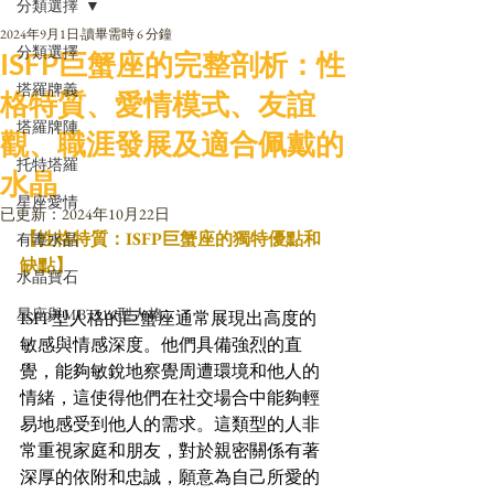
分類選擇
2024年9月1日
讀畢需時 6 分鐘
分類選擇
ISFP巨蟹座的完整剖析：性
塔羅牌義
格特質、愛情模式、友誼
塔羅牌陣
觀、職涯發展及適合佩戴的
托特塔羅
水晶
星座愛情
已更新：
2024年10月22日
【性格特質：ISFP巨蟹座的獨特優點和
有毒水晶
缺點】
水晶寶石
星座與MBTI16型人格
ISFP型人格的巨蟹座通常展現出高度的
敏感與情感深度。他們具備強烈的直
覺，能夠敏銳地察覺周遭環境和他人的
情緒，這使得他們在社交場合中能夠輕
易地感受到他人的需求。這類型的人非
常重視家庭和朋友，對於親密關係有著
深厚的依附和忠誠，願意為自己所愛的