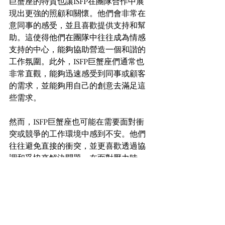
巨蟹座的特質也讓ISFP在團隊合作中展
現出更強的照顧和關懷。他們會非常在
意同事的感受，並且喜歡提供支持和幫
助。這使得他們在團隊中往往成為情感
支持的中心，能夠協助營造一個和諧的
工作氛圍。此外，ISFP巨蟹座們通常也
非常直觀，能夠迅速感受到同事或顧客
的需求，並能夠用自己的創意去滿足這
些需求。
然而，ISFP巨蟹座也可能在需要面對衝
突或競爭的工作環境中感到不安。他們
往往避免直接的衝突，並更喜歡透過協
調和妥協來解決問題。在面對壓力時，
他們可能會選擇退縮，尋求獨處的空間
來重新充電。因此，在選擇工作環境
時，他們可能會傾向於尋找一個低壓、
不競爭的環境，以保護自己的情感狀態
和創造力。