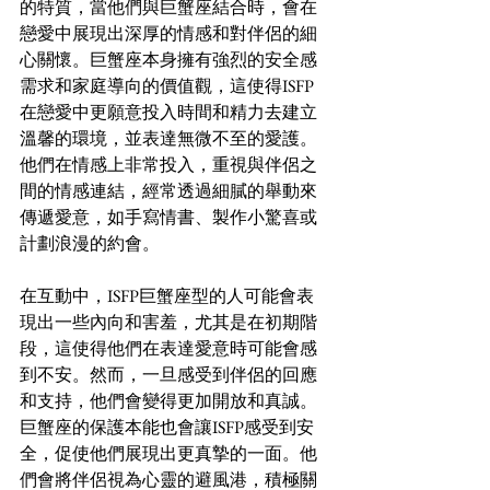
的特質，當他們與巨蟹座結合時，會在
戀愛中展現出深厚的情感和對伴侶的細
心關懷。巨蟹座本身擁有強烈的安全感
需求和家庭導向的價值觀，這使得ISFP
在戀愛中更願意投入時間和精力去建立
溫馨的環境，並表達無微不至的愛護。
他們在情感上非常投入，重視與伴侶之
間的情感連結，經常透過細膩的舉動來
傳遞愛意，如手寫情書、製作小驚喜或
計劃浪漫的約會。 
在互動中，ISFP巨蟹座型的人可能會表
現出一些內向和害羞，尤其是在初期階
段，這使得他們在表達愛意時可能會感
到不安。然而，一旦感受到伴侶的回應
和支持，他們會變得更加開放和真誠。
巨蟹座的保護本能也會讓ISFP感受到安
全，促使他們展現出更真摯的一面。他
們會將伴侶視為心靈的避風港，積極關