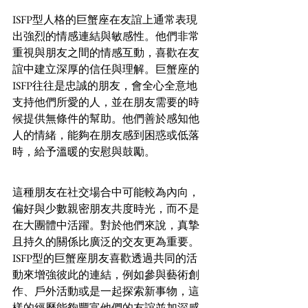
ISFP型人格的巨蟹座在友誼上通常表現
出強烈的情感連結與敏感性。他們非常
重視與朋友之間的情感互動，喜歡在友
誼中建立深厚的信任與理解。巨蟹座的
ISFP往往是忠誠的朋友，會全心全意地
支持他們所愛的人，並在朋友需要的時
候提供無條件的幫助。他們善於感知他
人的情緒，能夠在朋友感到困惑或低落
時，給予溫暖的安慰與鼓勵。
這種朋友在社交場合中可能較為內向，
偏好與少數親密朋友共度時光，而不是
在大團體中活躍。對於他們來說，真摯
且持久的關係比廣泛的交友更為重要。
ISFP型的巨蟹座朋友喜歡透過共同的活
動來增強彼此的連結，例如參與藝術創
作、戶外活動或是一起探索新事物，這
樣的經歷能夠豐富他們的友誼並加深感