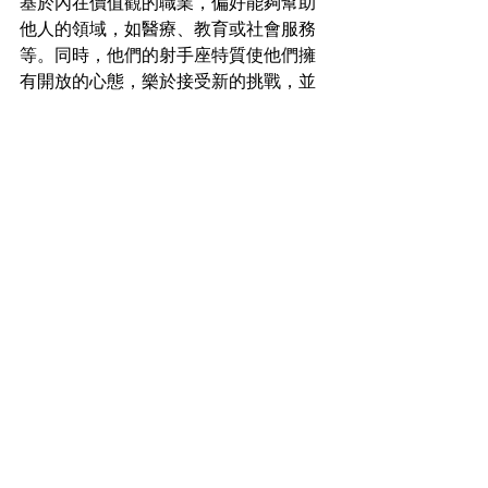
基於內在價值觀的職業，偏好能夠幫助
他人的領域，如醫療、教育或社會服務
等。同時，他們的射手座特質使他們擁
有開放的心態，樂於接受新的挑戰，並
且渴望擴展自己的視野和知識。這種不
斷追求成長的心態，讓他們在職場中既
能穩步累積經驗，也能不斷提升自身的
能力。
【適合ISFJ射手座男女佩戴的水晶】
ISFJ人格特質的人通常是溫暖、可靠且有
高度同理心，他們喜歡穩定的人際關係
和舒適的環境。射手座則代表著探險、
自由和追求知識的精神。這兩個特質的
結合讓ISFJ射手座的人在追求內心平靜的
同時，也渴求成長和探索。以下是幾種
適合ISFJ射手座佩戴的水晶，可以幫助他
們更好地發揮個人特質：