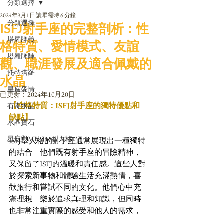
分類選擇
2024年9月1日
讀畢需時 6 分鐘
分類選擇
ISFJ射手座的完整剖析：性
塔羅牌義
格特質、愛情模式、友誼
塔羅牌陣
觀、職涯發展及適合佩戴的
托特塔羅
水晶
星座愛情
已更新：
2024年10月20日
【性格特質：ISFJ射手座的獨特優點和
有毒水晶
缺點】
水晶寶石
星座與MBTI16型人格
ISFJ型人格的射手座通常展現出一種獨特
的結合，他們既有射手座的冒險精神，
又保留了ISFJ的溫暖和責任感。這些人對
於探索新事物和體驗生活充滿熱情，喜
歡旅行和嘗試不同的文化。他們心中充
滿理想，樂於追求真理和知識，但同時
也非常注重實際的感受和他人的需求，