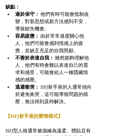
缺點：
過於保守：
 他們有時可能會抵制改
變，對新思想或新方法感到不安，
導致錯失機會。 
容易疲憊：
 由於常常過度關心他
人，他們可能會感到情感上的疲
憊，並缺乏充足的自我照顧。 
不善於表達自我：
 雖然能夠理解他
人，他們有時會難以表達自己的需
求和感受，可能會給人一種隱藏情
感的感覺。 
逃避衝突：
 ISFJ射手座的人通常傾向
於避免衝突，這可能導致問題的積
壓，無法得到及時解決。
【ISFJ射手座的愛情模式】
ISFJ型人格通常被描繪為溫柔、體貼且有