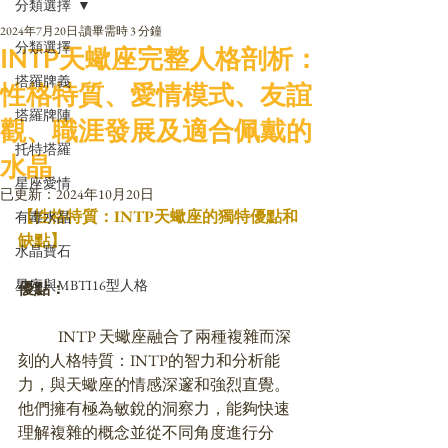
分類選擇
2024年7月20日
讀畢需時 3 分鐘
分類選擇
INTP天蠍座完整人格剖析：
塔羅牌義
性格特質、愛情模式、友誼
塔羅牌陣
觀、職涯發展及適合佩戴的
托特塔羅
水晶
星座愛情
已更新：
2024年10月20日
【性格特質：INTP
天蠍座
的獨特優點和
有毒水晶
缺點】
水晶寶石
星座與MBTI16型人格
優點：
	INTP 天蠍座融合了兩種複雜而深
刻的人格特質：INTP的智力和分析能
力，與天蠍座的情感深邃和強烈直覺。
他們擁有極為敏銳的洞察力，能夠快速
理解複雜的概念並從不同角度進行分