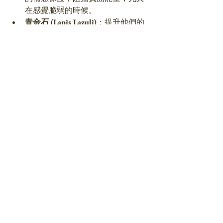
在感覺脆弱的時候。
青金石 (Lapis Lazuli)
：提升他們的
溝通能力，使他們在交流思想時更
容易被理解。
這些水晶不僅能夠幫助INTP 天蠍座在個
人生活和職場中更好地發揮自己，也能
夠幫助他們在面對情感挑戰時更加從
容。
星座與MBTI16型人格
查看全部
最新文章