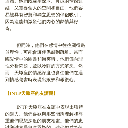
盾體。他們既渴望深厚、真誠的情感連
結，又需要個人的空間和自由。他們容
易被具有智慧和獨立思想的伴侶吸引，
因為這能夠激發他們內心的熱情與好
奇。
	但同時，他們在感情中往往顯得過
於理性，可能會讓伴侶感到疏離。當面
臨愛情中的困難和衝突時，他們偏向理
性分析問題，並以冷靜的方式解決。然
而，天蠍座的情感深度也會使他們在遇
到情感傷害時表現出嫉妒和報復心。
【INTP
天蠍座
的友誼觀】
	INTP 天蠍座在友誼中表現出獨特
的魅力。他們喜歡與那些能夠理解和尊
重他們思想深度的朋友相處。他們的忠
誠和誠實是無庸置疑的，讓他們成為值