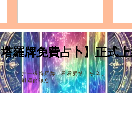
INTJ 雙魚座的完整剖析：性格
IN
特質、愛情模式、友誼觀、職
特質
涯發展及適合佩戴的水晶
涯發
【塔羅牌免費占卜】正式上
【性格特質：INTJ 雙魚座的獨特
IN
優點和缺點】 INTJ 雙魚座 是一個
務實
相對稀有的組合，將邏輯與情感、
面都
冷靜與夢想結合在一起。他們的性
過了
抽一張塔羅牌，看看愛情、事業、
格特點獨特且豐富，擁有不少明顯
在各
財運的訊息
的優點與缺點。 優點： 創造力與
功和
願景： 雙魚座的直覺與藝術感和
型人
INTJ...
IN
個深