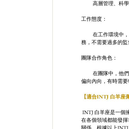
	高層管理、科
工作態度：
	在工作環境中， INTJ 白羊座展現出高效率和自主性。他們能夠自我激勵，自主完成任
務，不需要過多的監
團隊合作角色：
	在團隊中，他們常扮演領導者角色，善於提出戰略性見解並帶領團隊前進。但因為他們
偏向內向，有時需要
【適合INTJ 白羊
 INTJ 白羊座是
在各個領域都能發揮
關係。根據以上INT