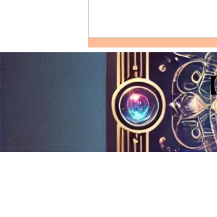
INTJ水瓶座的完整剖析：性格
特質、愛情模式、友誼觀、職
涯發展及適合佩戴的水晶
【性格特質：INTJ水瓶座的獨特
優點和缺點】 INTJ水瓶座的組
合，意味著一個充滿智慧、獨立且
富有創造力的人。INTJ的性格測
試結果代表著內向、直覺、思維和
判斷，這些特質與充滿革新精神的
水瓶座特質相結合，形成了異常獨
特的性格光譜。 優點： 高智商與
創新能力...