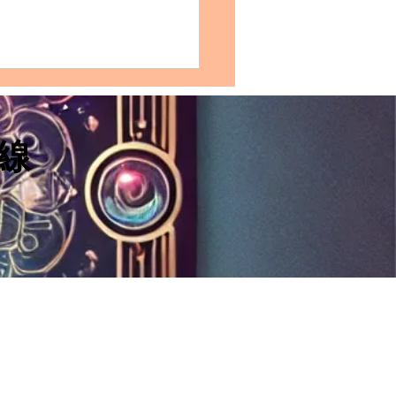
TJ摩羯座的完整分析：性格
、愛情模式、友誼觀、職
展及適合的水晶推薦
線
TJ摩羯座是一個兼具計劃性和
性的優秀個體，他們在各個方
展現出卓越的才能和潛力。通
解和善用這些特質，他們可以
自的生活領域中獲得更大的成
滿足。 【INTJ摩羯座｜精英
格｜你獨特的優點和缺點】
TJ摩羯座的組合通常被視為一
具計劃性和目標導向的個...