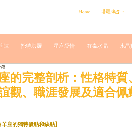
Home
塔羅牌占卜
牌陣
托特塔羅
星座愛情
有毒水晶
水晶
分鐘
白羊座的完整剖析：性格特質
誼觀、職涯發展及適合佩
 白羊座的獨特優點和缺點】