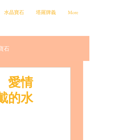
水晶寶石
塔羅牌義
More
寶石
、愛情
戴的水