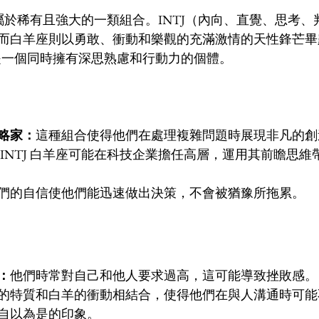
個性屬於稀有且強大的一類組合。INTJ（內向、直覺、思考
而白羊座則以勇敢、衝動和樂觀的充滿激情的天性鋒芒畢
座是一個同時擁有深思熟慮和行動力的個體。
略家：
這種組合使得他們在處理複雜問題時展現非凡的創
 INTJ 白羊座可能在科技企業擔任高層，運用其前瞻思
們的自信使他們能迅速做出決策，不會被猶豫所拖累。
：
他們時常對自己和他人要求過高，這可能導致挫敗感。
的特質和白羊的衝動相結合，使得他們在與人溝通時可能
自以為是的印象。