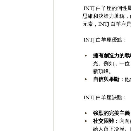
 INTJ 白羊座的
思維和決策力著稱，
元素，INTJ 白羊
 INTJ 白羊座優點：
擁有創造力的戰
光。例如，一位
新頂峰。
自信與果斷：
他
 INTJ 白羊座缺點：
強烈的完美主義
社交困難：
內向
給人留下冷漠、