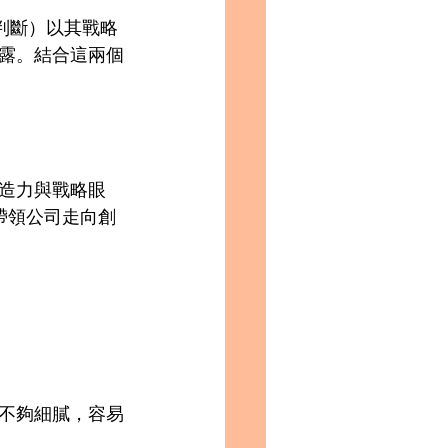
、判斷）以其戰略
露。結合這兩個
造力與戰略眼
維帶領公司走向創
不夠細膩，容易