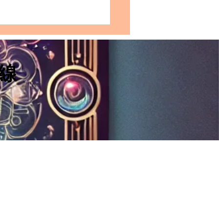
FJ雙魚座的完整剖析：性格
、愛情模式、友誼觀、職
展及適合佩戴的水晶
線
格特質：INFJ雙魚座的獨特優
FJ （內向、直覺、
、判斷）和雙魚座的結合，形
一個充滿同情心、富有創造力
極具洞察力的人。他們擁有高
直覺能力，能够深刻理解他人
的感受，並且經常充當治癒者
或是導師。 優點： 同理心強...