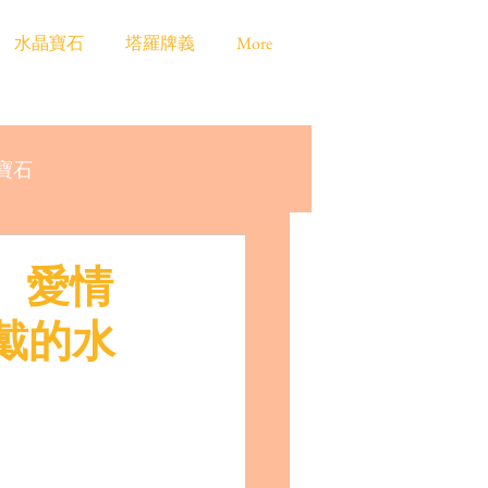
水晶寶石
塔羅牌義
More
寶石
、愛情
戴的水