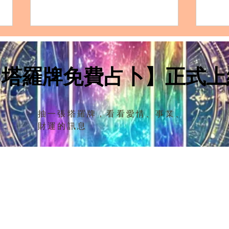
INFJ白羊座的完整剖析：性格
IN
特質、愛情模式、友誼觀、職
特質
涯發展及適合佩戴的水晶
涯發
【塔羅牌免費占卜】正式上
【性格特質：INFJ白羊座的獨特優
【性
點和缺點】 INFJ（內向、直覺、
點和缺點】 IN
情感、判斷）與白羊座的組合形成
感覺
一個有趣且複雜的人格特質。他們
成了
抽一張塔羅牌，看看愛情、事業、
具有白羊座的活力和熱情，同時也
並且
財運的訊息
帶有INFJ的深度思考和強烈的內在
度的
信念。 在團隊合作中， INFJ白羊
内心
座成員可能會提出非常創新的理
念，但也可能在面對...