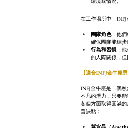
環境或情況。
在工作場所中，IN
團隊角色
：他們
確保團隊能穩步
行為和習慣
：他
的人際關係，但
【適合INFJ金牛座
INFJ金牛座是一
不凡的潛力，只要能
各個方面取得圓滿的
善缺點：
紫水晶（Amethy