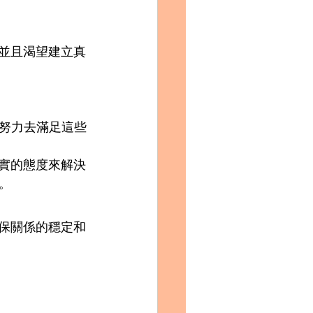
，並且渴望建立真
努力去滿足這些
務實的態度來解決
。
確保關係的穩定和