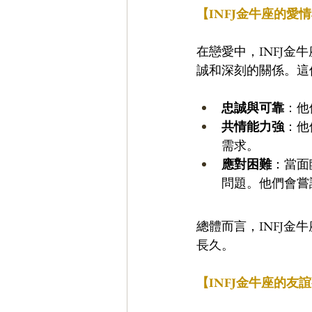
【INFJ金牛座的愛
在戀愛中，INFJ
誠和深刻的關係。這
忠誠與可靠
：他
共情能力強
：他
需求。
應對困難
：當面
問題。他們會嘗
總體而言，INFJ
長久。
【INFJ金牛座的友