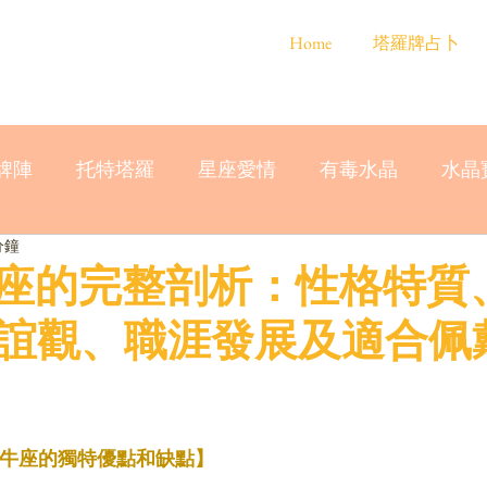
Home
塔羅牌占卜
牌陣
托特塔羅
星座愛情
有毒水晶
水晶
分鐘
金牛座的完整剖析：性格特質
誼觀、職涯發展及適合佩
金牛座的獨特優點和缺點】