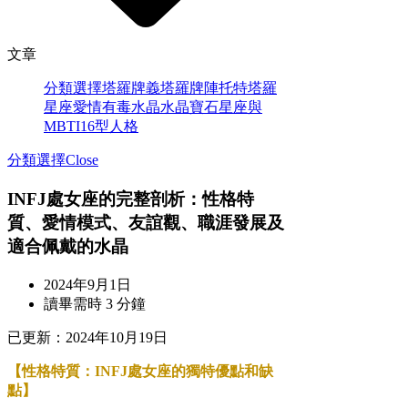
文章
分類選擇
塔羅牌義
塔羅牌陣
托特塔羅
星座愛情
有毒水晶
水晶寶石
星座與
MBTI16型人格
分類選擇
Close
INFJ處女座的完整剖析：性格特
質、愛情模式、友誼觀、職涯發展及
適合佩戴的水晶
2024年9月1日
讀畢需時 3 分鐘
已更新：
2024年10月19日
【性格特質：INFJ處女座的獨特優點和缺
點】