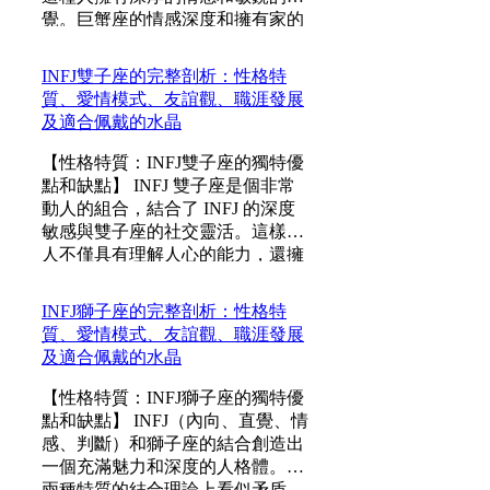
覺。巨蟹座的情感深度和擁有家的
渴望與 INFJ 內向且理想主義的本
性相融合，使他們既是內心豐富的
INFJ雙子座的完整剖析：性格特
夢想家，又是關愛他人的照顧者。
質、愛情模式、友誼觀、職涯發展
優點...
及適合佩戴的水晶
【性格特質：INFJ雙子座的獨特優
點和缺點】 INFJ 雙子座是個非常
動人的組合，結合了 INFJ 的深度
敏感與雙子座的社交靈活。這樣的
人不僅具有理解人心的能力，還擁
有強大的溝通技巧。 優點 在於他
們擁有深厚的同理心，善於觀察及
INFJ獅子座的完整剖析：性格特
與人建立深刻的情感聯繫；雙子的
質、愛情模式、友誼觀、職涯發展
活潑與好奇心...
及適合佩戴的水晶
【性格特質：INFJ獅子座的獨特優
點和缺點】 INFJ（內向、直覺、情
感、判斷）和獅子座的結合創造出
一個充滿魅力和深度的人格體。這
兩種特質的結合理論上看似矛盾，