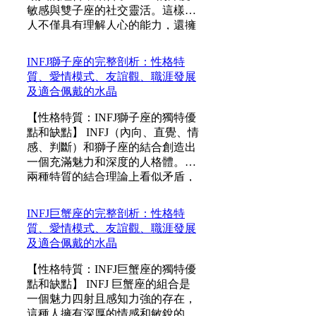
敏感與雙子座的社交靈活。這樣的
人不僅具有理解人心的能力，還擁
有強大的溝通技巧。 優點 在於他
們擁有深厚的同理心，善於觀察及
INFJ獅子座的完整剖析：性格特
與人建立深刻的情感聯繫；雙子的
質、愛情模式、友誼觀、職涯發展
活潑與好奇心...
及適合佩戴的水晶
【性格特質：INFJ獅子座的獨特優
點和缺點】 INFJ（內向、直覺、情
感、判斷）和獅子座的結合創造出
一個充滿魅力和深度的人格體。這
兩種特質的結合理論上看似矛盾，
卻在實踐中形成了一個獨特且迷人
的角色。INFJ 的內向性和敏感性與
INFJ巨蟹座的完整剖析：性格特
獅子座的自信和領袖氣質相遇，產
質、愛情模式、友誼觀、職涯發展
生了一個既關心他人...
及適合佩戴的水晶
【性格特質：INFJ巨蟹座的獨特優
點和缺點】 INFJ 巨蟹座的組合是
一個魅力四射且感知力強的存在，
這種人擁有深厚的情感和敏銳的直