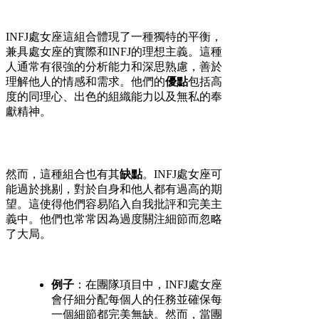
INFJ處女座這組合體現了一種獨特的平衡，
兼具處女座的實際和INFJ的理想主義。這種
人通常有很強的分析能力和深思熟慮，善於
理解他人的情感和需求。他們的
優點
包括高
度的同理心、出色的組織能力以及無私的奉
獻精神。
然而，這種組合也有其
缺點
。INFJ處女座可
能過於挑剔，對於自身和他人都有過高的期
望。這使得他們容易陷入自我批評和完美主
義中。他們也常常因為過度關注細節而忽略
了大局。
例子
：在團隊項目中，INFJ處女座
會仔細分配每個人的任務並確保每
一個細節都完美無缺。然而，當團