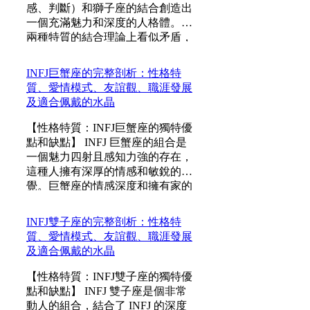
感、判斷）和獅子座的結合創造出
一個充滿魅力和深度的人格體。這
兩種特質的結合理論上看似矛盾，
卻在實踐中形成了一個獨特且迷人
的角色。INFJ 的內向性和敏感性與
INFJ巨蟹座的完整剖析：性格特
獅子座的自信和領袖氣質相遇，產
質、愛情模式、友誼觀、職涯發展
生了一個既關心他人...
及適合佩戴的水晶
【性格特質：INFJ巨蟹座的獨特優
點和缺點】 INFJ 巨蟹座的組合是
一個魅力四射且感知力強的存在，
這種人擁有深厚的情感和敏銳的直
覺。巨蟹座的情感深度和擁有家的
渴望與 INFJ 內向且理想主義的本
性相融合，使他們既是內心豐富的
INFJ雙子座的完整剖析：性格特
夢想家，又是關愛他人的照顧者。
質、愛情模式、友誼觀、職涯發展
優點...
及適合佩戴的水晶
【性格特質：INFJ雙子座的獨特優
點和缺點】 INFJ 雙子座是個非常
動人的組合，結合了 INFJ 的深度