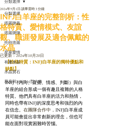
分類選擇
2024年9月1日
讀畢需時 3 分鐘
分類選擇
INFJ白羊座的完整剖析：性
塔羅牌義
格特質、愛情模式、友誼
塔羅牌陣
觀、職涯發展及適合佩戴的
托特塔羅
水晶
星座愛情
已更新：
2024年10月20日
【性格特質：INFJ白羊座的獨特優點和
有毒水晶
缺點】
水晶寶石
星座與MBTI16型人格
INFJ（內向、直覺、情感、判斷）與白
羊座的組合形成一個有趣且複雜的人格
特質。他們具有白羊座的活力和熱情，
同時也帶有INFJ的深度思考和強烈的內
在信念。
在團隊合作中，
INFJ白羊座成
員可能會提出非常創新的理念，但也可
能在面對現實困難時苦惱。