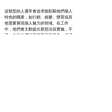
這類型的人通常會追求能彰顯他們個人
特色的職業，如行銷、娛樂、體育或其
他需要展現個人魅力的領域。在工作
中，他們會主動提出新想法並實施，不
過，由於他們的高能量和快節奏，也可
能需要同事們的協助來進行長期計劃的
實施。總體來說，ESTP獅子座的人在工
作中展現出積極主動、充滿活力的特
質，並善於利用自身的特長來推動團隊
前進。
【適合ESTP獅子座男女佩戴的水晶】
對於ESTP獅子座（獅子座的代表日期是7
月23日至8月22日），他們通常精力充
沛、外向、自信，並且喜歡冒險和社
交。選擇水晶可以幫助他們發揮自己的