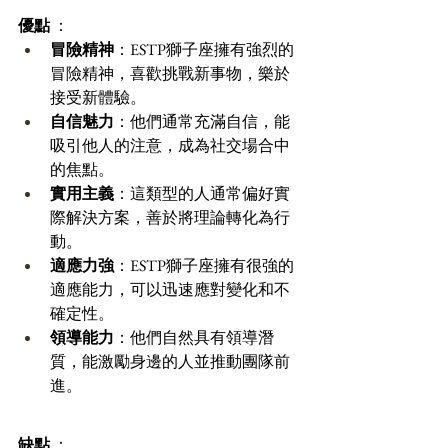
優點
 ：
冒險精神
：ESTP獅子座擁有強烈的
冒險精神，喜歡挑戰新事物，樂於
接受新體驗。 
自信魅力
：他們通常充滿自信，能
吸引他人的注意，成為社交場合中
的焦點。 
實用主義
：這類型的人通常偏好實
際解決方案，善於將理論轉化為行
動。 
適應力強
：ESTP獅子座擁有很強的
適應能力，可以迅速應對變化和不
確定性。 
領導能力
：他們自然具有領導潛
質，能激勵身邊的人並推動團隊前
進。 
缺點
 ：