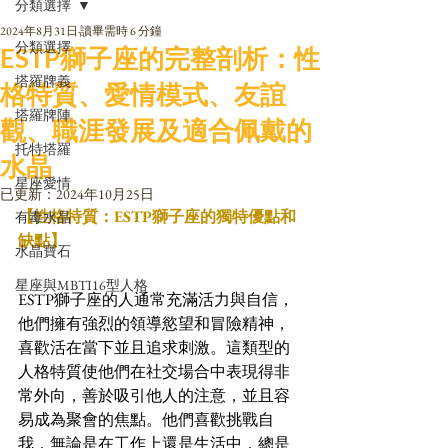
分類選擇
2024年8月31日
讀畢需時 6 分鐘
分類選擇
ESTP獅子座的完整剖析：性
塔羅牌義
格特質、愛情模式、友誼
塔羅牌陣
觀、職涯發展及適合佩戴的
托特塔羅
水晶
星座愛情
已更新：
2024年10月25日
【性格特質：ESTP獅子座的獨特優點和
有毒水晶
缺點】
水晶寶石
星座與MBTI16型人格
ESTP獅子座的人通常充滿活力與自信，
他們擁有強烈的領導慾望和冒險精神，
喜歡活在當下並且追求刺激。這類型的
人格特質使他們在社交場合中表現得非
常外向，善於吸引他人的注意，並且容
易成為聚會的焦點。他們喜歡挑戰自
我，無論是在工作上還是生活中，總是