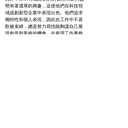
勢有著濃厚的興趣，這使他們在科技領
域或創新型企業中表現出色。他們追求
獨特性和個人表現，因此在工作中不喜
歡被束縛，總是努力尋找能夠讓自己展
現創意和風格的機會。在處理工作事務
時，他們通常會選擇直接且有效率的方
法，不喜歡過度的理論分析，偏好實際
操作與體驗學習。這種結果導向的思維
模式也使他們能夠在商業談判中取得優
勢。
【適合ESTP水瓶座男女佩戴的水晶】
對於ESTP（外向、感知、思考、知覺）
性格的人來說，水瓶座的特質也很獨
特，通常被認為是創新、獨立和友善的
星座。水晶的選擇可以根據個人需求和
性格特徵來選擇，以下是幾種適合ESTP