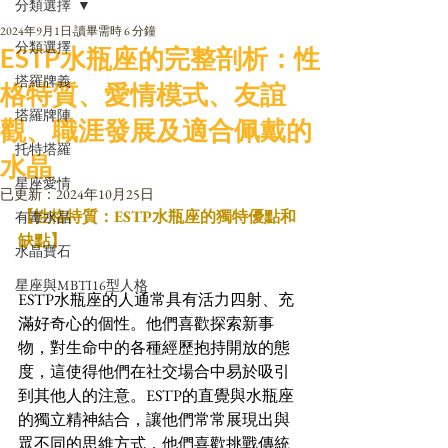
分類選擇
2024年9月1日
讀畢需時 6 分鐘
分類選擇
ESTP水瓶座的完整剖析：性
塔羅牌義
格特質、愛情模式、友誼
塔羅牌陣
觀、職涯發展及適合佩戴的
托特塔羅
水晶
星座愛情
已更新：
2024年10月25日
【性格特質：ESTP水瓶座的獨特優點和
有毒水晶
缺點】
水晶寶石
星座與MBTI16型人格
ESTP水瓶座的人通常具有活力四射、充
滿好奇心的個性。他們喜歡探索新事
物，對生命中的各種經歷抱持開放的態
度，這使得他們在社交場合中易於吸引
到其他人的注意。ESTP的直覺與水瓶座
的獨立精神結合，讓他們常常展現出與
眾不同的思維方式，他們喜歡挑戰傳統