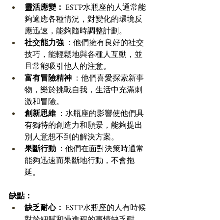
靈活應變：
 ESTP水瓶座的人通常能
夠適應各種情況，對變化的環境反
應迅速，能夠隨時調整計劃。
社交能力強
 ：他們擁有良好的社交
技巧，能輕鬆地與各種人互動，並
且常能吸引他人的注意。
富有冒險精神
 ：他們喜愛探索新事
物，樂於挑戰自我，生活中充滿刺
激和冒險。
創新思維
 ：水瓶座的影響使他們具
有獨特的創造力和願景，能夠提出
別人意想不到的解決方案。
果斷行動
 ：他們在面對決策時通常
能夠迅速而果斷地行動，不會拖
延。
缺點：
缺乏耐心：
 ESTP水瓶座的人有時候
對於細膩和慢進程的事情缺乏耐