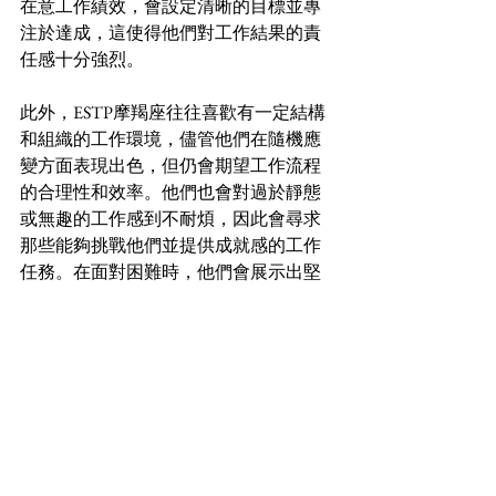
在意工作績效，會設定清晰的目標並專
注於達成，這使得他們對工作結果的責
任感十分強烈。
此外，ESTP摩羯座往往喜歡有一定結構
和組織的工作環境，儘管他們在隨機應
變方面表現出色，但仍會期望工作流程
的合理性和效率。他們也會對過於靜態
或無趣的工作感到不耐煩，因此會尋求
那些能夠挑戰他們並提供成就感的工作
任務。在面對困難時，他們會展示出堅
韌和不放棄的態度，持續努力尋求解決
方案。這種結合的特質使得ESTP摩羯座
能夠在商業和創新領域取得顯著的成
功。
【適合ESTP摩羯座男女佩戴的水晶】
對於ESTP性格和摩羯座的人來說，佩戴