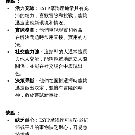
優點
 ：
活力充沛
：ESTP摩羯座通常具有充
沛的精力，喜歡冒險和挑戰，能夠
迅速適應新環境和情況。 
實際務實
：他們重視現實和效益，
在解決問題時常用直接、實用的方
法。 
社交能力強
：這類型的人通常擅長
與他人交流，能夠輕鬆地建立人際
關係，並能在社交場合中表現出
色。 
決策果斷
：他們在面對選擇時能夠
迅速做出決定，並擁有冒險的精
神，敢於嘗試新事物。 
缺點
 ：
缺乏耐心
：ESTP摩羯座可能對於細
節或平凡的事物缺乏耐心，容易急
於求成。 