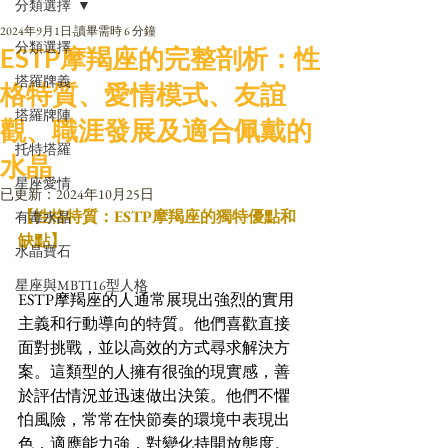
分類選擇
2024年9月1日
讀畢需時 6 分鐘
分類選擇
ESTP摩羯座的完整剖析：性
塔羅牌義
格特質、愛情模式、友誼
塔羅牌陣
觀、職涯發展及適合佩戴的
托特塔羅
水晶
星座愛情
已更新：
2024年10月25日
【性格特質：ESTP摩羯座的獨特優點和
有毒水晶
缺點】
水晶寶石
星座與MBTI16型人格
ESTP摩羯座的人通常展現出強烈的實用
主義和行動導向的特質。他們喜歡直接
面對挑戰，並以高效的方式尋求解決方
案。這類型的人擁有很強的現實感，善
於評估情況並迅速做出決策。他們不懼
怕風險，常常在快節奏的環境中表現出
色，適應能力強，對變化持開放態度。