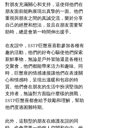
對朋友充滿關心和支持，這使得他們在
朋友面前能夠展現出真摯的一面。他們
重視與朋友之間的真誠交流，樂於分享
自己的經歷和想法，並且在朋友需要幫
助時，總是會第一時間伸出援手。
在友誼中，ESTP巨蟹座喜歡參加各種有
趣的活動，他們的好奇心驅使他們探索
新鮮事物，無論是戶外冒險還是各種社
交聚會，他們都能帶來活力和趣味。同
時，巨蟹座的情感連接讓他們在表達關
心和情感時，呈現出溫暖和包容的特
質。他們會在朋友的生活中扮演堅強的
支持者，無論對方面臨什麼樣的挑戰，
ESTP巨蟹座都會給予鼓勵和理解，幫助
他們度過困難時期。
此外，這類型的朋友在維護友誼的同
時，也會需要一些個人空間和自由。他