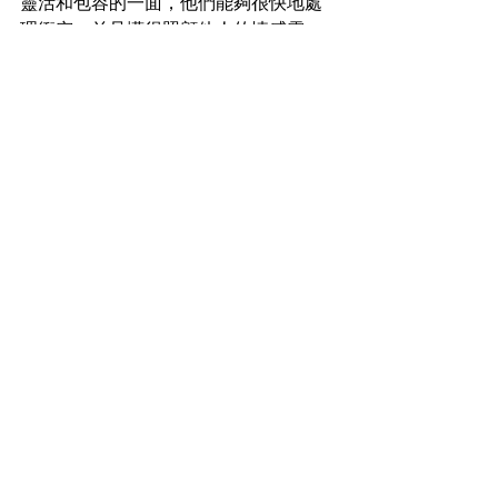
靈活和包容的一面，他們能夠很快地處
理衝突，並且懂得照顧他人的情感需
求。他們不僅追求效率，還重視工作環
境的和諧，這使得他們在需要團隊合作
的工作中，能夠成為促進合作的橋樑。
這樣的特質讓他們在客戶服務、銷售、
甚至是管理等職位中，均能發揮出色，
不僅能達成業務目標，還能增進人際關
係的良好發展。
【適合ESTP巨蟹座男女佩戴的水晶】
對於巨蟹座的ESTP（外向、感知、思
考、知覺型）的人來說，合適的水晶可
以幫助他們更好地平衡情感、提升自
信，並增強他們的社交能力。以下是一
些適合巨蟹座ESTP的人佩戴的水晶：
月亮石
：可以幫助增強巨蟹座的直