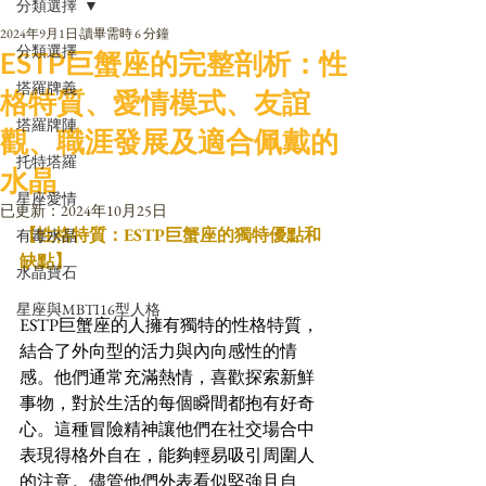
分類選擇
2024年9月1日
讀畢需時 6 分鐘
分類選擇
ESTP巨蟹座的完整剖析：性
塔羅牌義
格特質、愛情模式、友誼
塔羅牌陣
觀、職涯發展及適合佩戴的
托特塔羅
水晶
星座愛情
已更新：
2024年10月25日
【性格特質：ESTP巨蟹座的獨特優點和
有毒水晶
缺點】
水晶寶石
星座與MBTI16型人格
ESTP巨蟹座的人擁有獨特的性格特質，
結合了外向型的活力與內向感性的情
感。他們通常充滿熱情，喜歡探索新鮮
事物，對於生活的每個瞬間都抱有好奇
心。這種冒險精神讓他們在社交場合中
表現得格外自在，能夠輕易吸引周圍人
的注意。儘管他們外表看似堅強且自