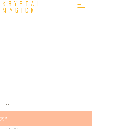
krystal
Magick
文章