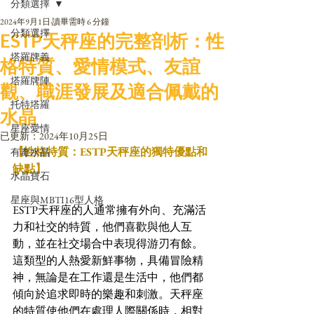
分類選擇
2024年9月1日
讀畢需時 6 分鐘
分類選擇
ESTP天秤座的完整剖析：性
塔羅牌義
格特質、愛情模式、友誼
塔羅牌陣
觀、職涯發展及適合佩戴的
托特塔羅
水晶
星座愛情
已更新：
2024年10月25日
【性格特質：ESTP天秤座的獨特優點和
有毒水晶
缺點】
水晶寶石
星座與MBTI16型人格
ESTP天秤座的人通常擁有外向、充滿活
力和社交的特質，他們喜歡與他人互
動，並在社交場合中表現得游刃有餘。
這類型的人熱愛新鮮事物，具備冒險精
神，無論是在工作還是生活中，他們都
傾向於追求即時的樂趣和刺激。天秤座
的特質使他們在處理人際關係時，相對