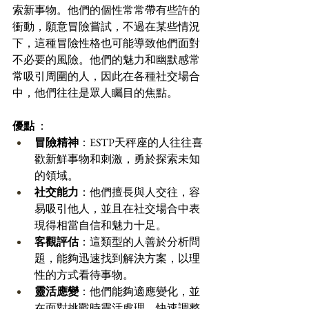
索新事物。他們的個性常常帶有些許的
衝動，願意冒險嘗試，不過在某些情況
下，這種冒險性格也可能導致他們面對
不必要的風險。他們的魅力和幽默感常
常吸引周圍的人，因此在各種社交場合
中，他們往往是眾人矚目的焦點。
優點
 ：
冒險精神
：ESTP天秤座的人往往喜
歡新鮮事物和刺激，勇於探索未知
的領域。 
社交能力
：他們擅長與人交往，容
易吸引他人，並且在社交場合中表
現得相當自信和魅力十足。 
客觀評估
：這類型的人善於分析問
題，能夠迅速找到解決方案，以理
性的方式看待事物。 
靈活應變
：他們能夠適應變化，並
在面對挑戰時靈活處理，快速調整