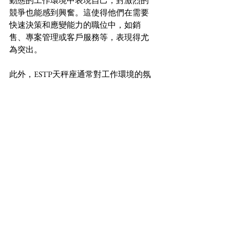
動態的工作環境中表現自己，對激烈的
競爭也能感到興奮。這使得他們在需要
快速決策和應變能力的職位中，如銷
售、專案管理或客戶服務等，表現得尤
為突出。
此外，ESTP天秤座通常對工作環境的氛
圍有較高的要求。他們喜歡能夠自由交
流的開放式辦公空間，並需要有豐富的
互動來激發他們的創造力和熱情。他們
的工作動力往往來自於與同事的合作和
互動，因此，限制性的或過於嚴謹的工
作環境可能會抑制他們的表現。總的來
說，ESTP天秤座在工作中展現出活力、
靈活和社交能力，能夠迅速適應變化，
並以其獨特的魅力和能力在職場上脫穎
而出。
【適合ESTP天秤座男女佩戴的水晶】