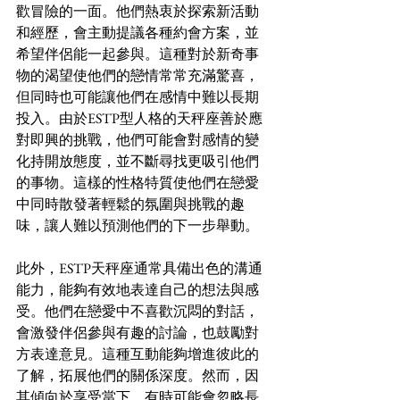
歡冒險的一面。他們熱衷於探索新活動
和經歷，會主動提議各種約會方案，並
希望伴侶能一起參與。這種對於新奇事
物的渴望使他們的戀情常常充滿驚喜，
但同時也可能讓他們在感情中難以長期
投入。由於ESTP型人格的天秤座善於應
對即興的挑戰，他們可能會對感情的變
化持開放態度，並不斷尋找更吸引他們
的事物。這樣的性格特質使他們在戀愛
中同時散發著輕鬆的氛圍與挑戰的趣
味，讓人難以預測他們的下一步舉動。
此外，ESTP天秤座通常具備出色的溝通
能力，能夠有效地表達自己的想法與感
受。他們在戀愛中不喜歡沉悶的對話，
會激發伴侶參與有趣的討論，也鼓勵對
方表達意見。這種互動能夠增進彼此的
了解，拓展他們的關係深度。然而，因
其傾向於享受當下，有時可能會忽略長