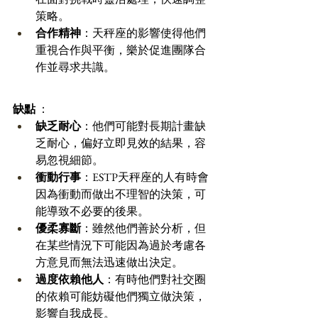
策略。 
合作精神
：天秤座的影響使得他們
重視合作與平衡，樂於促進團隊合
作並尋求共識。 
缺點
 ：
缺乏耐心
：他們可能對長期計畫缺
乏耐心，偏好立即見效的結果，容
易忽視細節。 
衝動行事
：ESTP天秤座的人有時會
因為衝動而做出不理智的決策，可
能導致不必要的後果。 
優柔寡斷
：雖然他們善於分析，但
在某些情況下可能因為過於考慮各
方意見而無法迅速做出決定。 
過度依賴他人
：有時他們對社交圈
的依賴可能妨礙他們獨立做決策，
影響自我成長。 