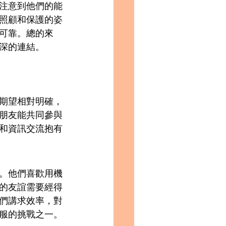
注意到他們的能
種照顧和保護的姿
可靠。總的來
深的連結。
的期望相對明確，
朋友能共同參與
和資訊交流抱有
圍。他們喜歡用機
的友誼需要經得
們講求效率，對
服的挑戰之一。