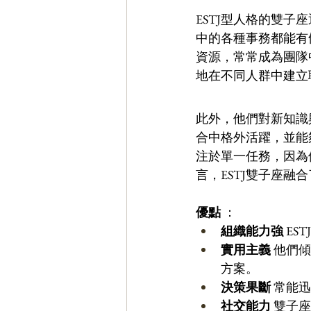
ESTJ型人格的雙
中的各種事務都能有
資源，常常成為團隊
地在不同人群中建立
此外，他們對新知識
合中格外活躍，並能
注於單一任務，因為
言，ESTJ雙子座
優點
 ：
組織能力強
 E
實用主義
 他們
方案。 
決策果斷
 常能
社交能力
 雙子