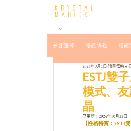
krystal
Magick
分類選擇
塔羅牌義
塔羅
2024年9月1日
讀畢需時 6 
星座與MBTI16型人格
ESTJ
模式、友
晶
已更新：
2024年10月22日
【性格特質：ESTJ