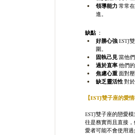
領導能力
 常常
進。
缺點
 ：
好勝心強
 ES
圍。 
固執己見
 當他
過於直率
 他們
焦慮心重
 面對
缺乏靈活性
 對
【ESTJ雙子座的愛
ESTJ雙子座的戀
往是務實而且直接，
愛者可能不會使用過