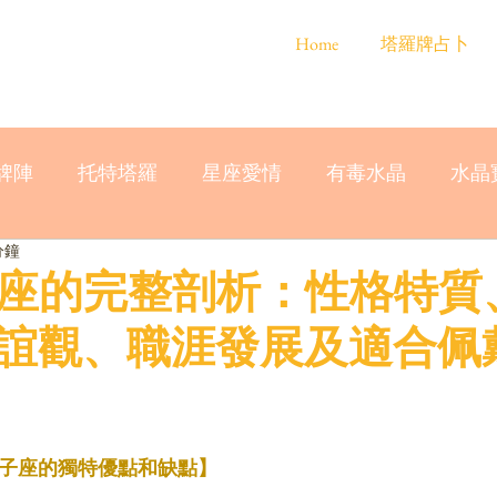
Home
塔羅牌占卜
牌陣
托特塔羅
星座愛情
有毒水晶
水晶
分鐘
雙子座的完整剖析：性格特質
誼觀、職涯發展及適合佩
雙子座的獨特優點和缺點】