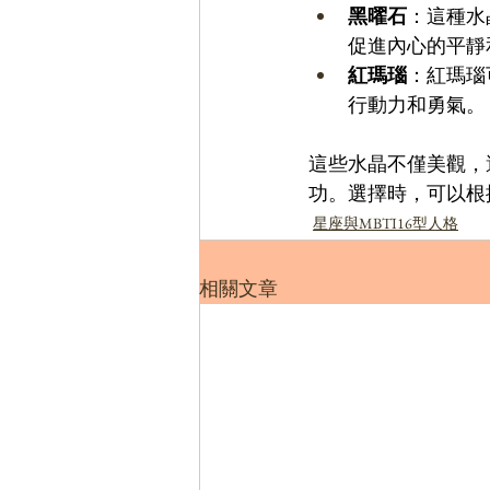
黑曜石
：這種水
促進內心的平靜
紅瑪瑙
：紅瑪瑙
行動力和勇氣。
這些水晶不僅美觀，
功。選擇時，可以根
星座與MBTI16型人格
相關文章