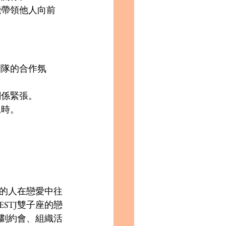
能帶領他人向前
團隊的合作氛
係緊張。 
時。 
型的人在戀愛中往
STJ雙子座的戀
劃約會、組織活