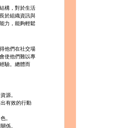
與結構，對於生活
長於組織資訊與
能力，能夠輕鬆
得他們在社交場
會使他們難以專
經驗。總體而
資源。 
提出有效的行動
色。 
關係。 