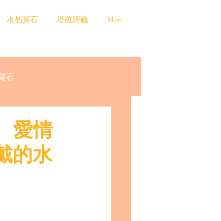
水晶寶石
塔羅牌義
More
寶石
、愛情
戴的水