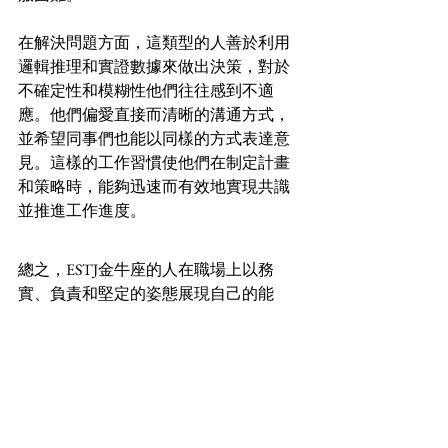
在解決問題方面，這類型的人善於利用
邏輯推理和實證數據來做出決策，對於
不確定性和模糊性他們往往感到不適
應。他們偏愛直接而清晰的溝通方式，
並希望同事們也能以同樣的方式表達意
見。這樣的工作習慣使他們在制定計畫
和策略時，能夠迅速而有效地實現共識
並推進工作進度。
總之，ESTJ金牛座的人在職場上以務
實、負責和堅定的姿態展現自己的能
力，促進團隊的穩定性和效率。他們對
工作的嚴謹態度和對成功的渴望，使得
他們在不同的職場環境中皆能為團隊帶
來積極的影響。
【適合ESTJ金牛座男女佩戴的水晶】