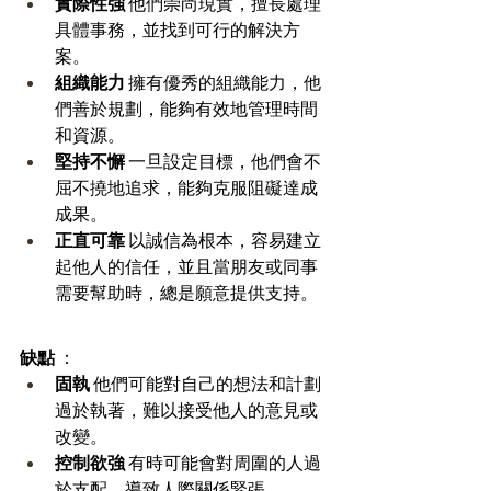
實際性強
 他們崇尚現實，擅長處理
具體事務，並找到可行的解決方
案。 
組織能力
 擁有優秀的組織能力，他
們善於規劃，能夠有效地管理時間
和資源。 
堅持不懈
 一旦設定目標，他們會不
屈不撓地追求，能夠克服阻礙達成
成果。 
正直可靠
 以誠信為根本，容易建立
起他人的信任，並且當朋友或同事
需要幫助時，總是願意提供支持。
缺點
 ：
固執
 他們可能對自己的想法和計劃
過於執著，難以接受他人的意見或
改變。 
控制欲強
 有時可能會對周圍的人過
於支配，導致人際關係緊張。 