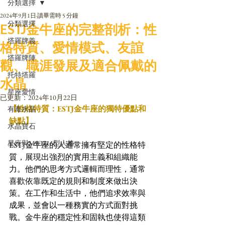
分類選擇
2024年9月1日
讀畢需時 5 分鐘
分類選擇
ESTJ金牛座的完整剖析：性
塔羅牌義
格特質、愛情模式、友誼
塔羅牌陣
觀、職涯發展及適合佩戴的
托特塔羅
水晶
星座愛情
已更新：
2024年10月22日
【性格特質：ESTJ金牛座的獨特優點和
有毒水晶
缺點】
水晶寶石
星座與MBTI16型人格
ESTJ金牛座的人通常擁有堅定的性格特
質，展現出強烈的實用主義和組織能
力。他們的思考方式邏輯而理性，通常
喜歡依靠既定的規則和制度來做出決
策。在工作和生活中，他們追求效率與
成果，並會以一種務實的方式面對挑
戰。金牛座的穩定性和固執也使得這類