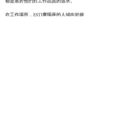
都是基於他們對工作品質的追求。
在工作場所，ESTJ摩羯座的人傾向於維
持一個有序和專業的環境。他們重視準
時與守信，通常會準時到達工作場所，
並且會對同事有相似的期望。此外，他
們擅長使用各種工作工具和技術來提升
效率，並會努力尋找最佳的工作流程。
當工作中出現問題時，ESTJ摩羯座的人
會迅速分析情況並提出實用的解決方
案，他們的邏輯思維能力使他們能夠在
壓力下穩定表現，並推動整個團隊向前
發展。
【適合ESTJ摩羯座男女佩戴的水晶】
ESTJ（外向、感知、思考、判斷）型人
格的摩羯座適合佩戴的水晶主要應以促
進穩定、實用和增強領導能力的水晶為