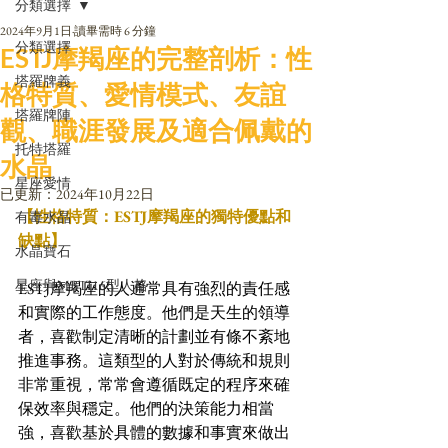
分類選擇
2024年9月1日
讀畢需時 6 分鐘
分類選擇
ESTJ摩羯座的完整剖析：性
塔羅牌義
格特質、愛情模式、友誼
塔羅牌陣
觀、職涯發展及適合佩戴的
托特塔羅
水晶
星座愛情
已更新：
2024年10月22日
【性格特質：ESTJ摩羯座的獨特優點和
有毒水晶
缺點】
水晶寶石
星座與MBTI16型人格
ESTJ摩羯座的人通常具有強烈的責任感
和實際的工作態度。他們是天生的領導
者，喜歡制定清晰的計劃並有條不紊地
推進事務。這類型的人對於傳統和規則
非常重視，常常會遵循既定的程序來確
保效率與穩定。他們的決策能力相當
強，喜歡基於具體的數據和事實來做出