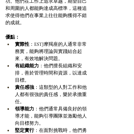
功。他們在工作上追求卓越，期望自己
和周圍的人都能夠達成高標準，這種追
求使得他們在事業上往往能夠獲得不錯
的成就。
優點：
實際性
：ESTJ摩羯座的人通常非常
務實，能夠將理論與實踐結合起
來，有效地解決問題。 
有組織能力
：他們擅長組織和安
排，善於管理時間和資源，以達成
目標。 
責任感強
：這類型的人對工作和他
人都有很強的責任感，樂於承擔重
任。 
領導能力
：他們通常具備良好的領
導才能，能夠引導團隊並激勵他人
向目標努力。 
堅定實行
：在面對挑戰時，他們勇