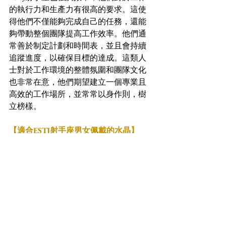
的執行力和生產力有很高的要求。這使
得他們不僅能夠完成自己的任務，還能
夠帶動整個團隊提高工作效率。他們通
常善於制定計劃和時間表，並且會持續
追蹤進度，以確保目標的達成。這類人
士對於工作環境的整體氛圍和團隊文化
也非常在意，他們期望建立一個專業且
高效的工作場所，並常常以身作則，樹
立榜樣。
【適合ESTJ射手座男女佩戴的水晶】
ESTJ（外向、感知、思考、判斷）性格
類型的射手座，通常具有積極、實際和
組織能力強的特質。他們喜愛冒險、熱
愛自由，並且有很好的領導能力。因
此，選擇與他們的個性相符的水晶能夠
幫助增強他們的特質和能量。以下是一