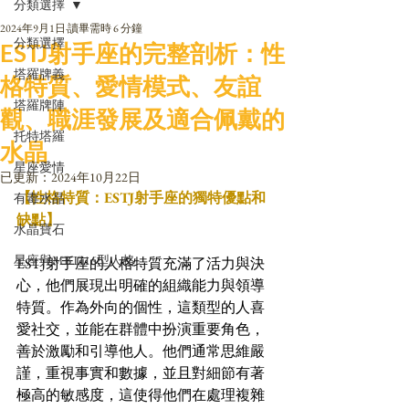
分類選擇
2024年9月1日
讀畢需時 6 分鐘
分類選擇
ESTJ射手座的完整剖析：性
塔羅牌義
格特質、愛情模式、友誼
塔羅牌陣
觀、職涯發展及適合佩戴的
托特塔羅
水晶
星座愛情
已更新：
2024年10月22日
【性格特質：ESTJ射手座的獨特優點和
有毒水晶
缺點】
水晶寶石
星座與MBTI16型人格
ESTJ射手座的人格特質充滿了活力與決
心，他們展現出明確的組織能力與領導
特質。作為外向的個性，這類型的人喜
愛社交，並能在群體中扮演重要角色，
善於激勵和引導他人。他們通常思維嚴
謹，重視事實和數據，並且對細節有著
極高的敏感度，這使得他們在處理複雜