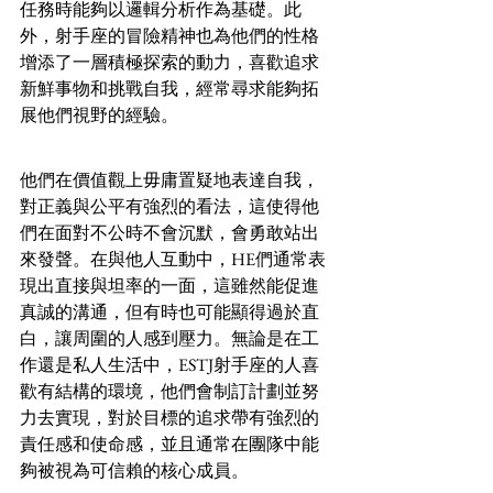
任務時能夠以邏輯分析作為基礎。此
外，射手座的冒險精神也為他們的性格
增添了一層積極探索的動力，喜歡追求
新鮮事物和挑戰自我，經常尋求能夠拓
展他們視野的經驗。
他們在價值觀上毋庸置疑地表達自我，
對正義與公平有強烈的看法，這使得他
們在面對不公時不會沉默，會勇敢站出
來發聲。在與他人互動中，HE們通常表
現出直接與坦率的一面，這雖然能促進
真誠的溝通，但有時也可能顯得過於直
白，讓周圍的人感到壓力。無論是在工
作還是私人生活中，ESTJ射手座的人喜
歡有結構的環境，他們會制訂計劃並努
力去實現，對於目標的追求帶有強烈的
責任感和使命感，並且通常在團隊中能
夠被視為可信賴的核心成員。