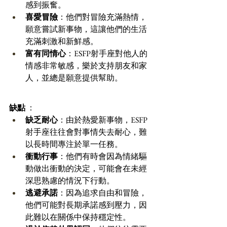
感到振奮。 
喜愛冒險
：他們對冒險充滿熱情，
願意嘗試新事物，這讓他們的生活
充滿刺激和新鮮感。 
富有同情心
：ESFP射手座對他人的
情感非常敏感，樂於支持朋友和家
人，並總是願意提供幫助。 
缺點
 ：
缺乏耐心
：由於熱愛新事物，ESFP
射手座往往會對事情失去耐心，難
以長時間專注於單一任務。 
衝動行事
：他們有時會因為情緒驅
動做出衝動的決定，可能會在未經
深思熟慮的情況下行動。 
逃避承諾
：因為追求自由和冒險，
他們可能對長期承諾感到壓力，因
此難以在關係中保持穩定性。 