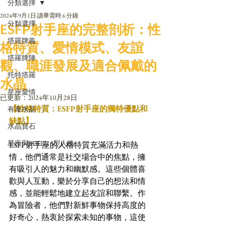
分類選擇
2024年9月1日
讀畢需時 6 分鐘
分類選擇
ESFP射手座的完整剖析：性
塔羅牌義
格特質、愛情模式、友誼
塔羅牌陣
觀、職涯發展及適合佩戴的
托特塔羅
水晶
星座愛情
已更新：
2024年10月28日
【性格特質：ESFP射手座的獨特優點和
有毒水晶
缺點】
水晶寶石
星座與MBTI16型人格
ESFP射手座的人格特質充滿活力和熱
情，他們通常是社交場合中的焦點，擁
有吸引人的魅力和幽默感。這些個體喜
歡與人互動，樂於分享自己的想法和情
感，並能輕鬆地建立起友誼和聯繫。作
為冒險者，他們對新鮮事物保持高度的
好奇心，熱衷於探索未知的事物，這使