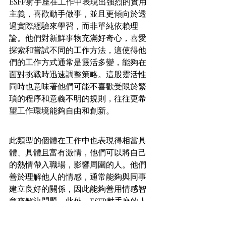
ESFP射手座在工作中表現出強烈的實用
主義，喜歡動手做事，並且更傾向於透
過實際經驗來學習，而非單純依賴理
論。他們對新鮮事物充滿好奇心，喜愛
探索和嘗試不同的工作方法，這使得他
們的工作方式通常是靈活多變，能夠在
面對挑戰時迅速調整策略。這股靈活性
同時也意味著他們可能不喜歡受限於繁
瑣的程序和意義不明的規則，往往更希
望工作環境能夠自由和創新。
此類型的個體在工作中也表現得相當具
體、具體且富有激情，他們可以將自己
的熱情帶入職場，影響周圍的人。他們
善於理解他人的情感，通常能夠與同事
建立良好的關係，因此能夠善用情感智
商來解決問題。此外，ESFP射手座的人
還擁有很強的應變能力，能夠在快節奏
的工作環境中輕鬆應對突發事件，使他