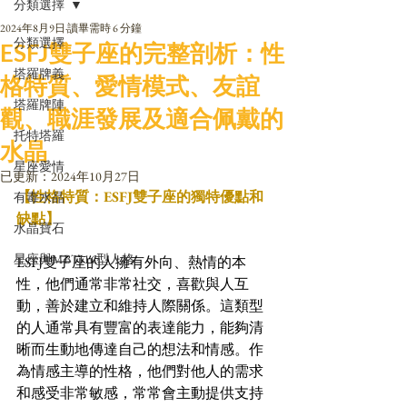
分類選擇
2024年8月9日
讀畢需時 6 分鐘
分類選擇
ESFJ雙子座的完整剖析：性
塔羅牌義
格特質、愛情模式、友誼
塔羅牌陣
觀、職涯發展及適合佩戴的
托特塔羅
水晶
星座愛情
已更新：
2024年10月27日
【性格特質：ESFJ雙子座的獨特優點和
有毒水晶
缺點】
水晶寶石
星座與MBTI16型人格
ESFJ雙子座的人擁有外向、熱情的本
性，他們通常非常社交，喜歡與人互
動，善於建立和維持人際關係。這類型
的人通常具有豐富的表達能力，能夠清
晰而生動地傳達自己的想法和情感。作
為情感主導的性格，他們對他人的需求
和感受非常敏感，常常會主動提供支持