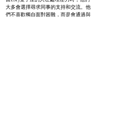
大多會選擇尋求同事的支持和交流。他
們不喜歡獨自面對困難，而是會通過與
他人討論來找到解決方案。這種傾向使
得他們在工作環境中表現得非常合群，
喜歡分享自己的感受和看法，並且樂於
傾聽他人的意見。在需要協作的情況
下，他們能夠發揮很好的領導潛力，管
理團隊並達成共同目標。
【適合ESFJ雙子座男女佩戴的水晶】
對於ESFJ型人格的人來說，通常這類型
的人熱衷於社交，關心他人，並且善於
與人溝通。雙子座則代表著靈活性、好
奇心和多樣性。根據這些特質，以下是
一些適合ESFJ雙子座佩戴的水晶：
黃水晶（Citrine）
：這種水晶有助