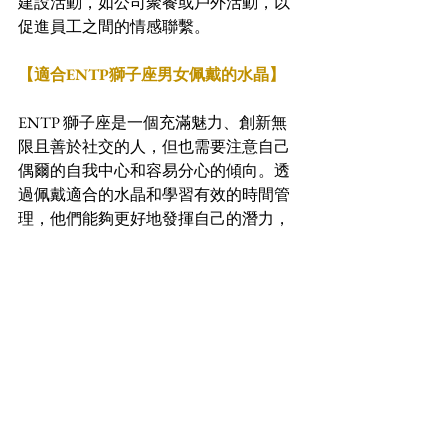
建設活動，如公司聚餐或戶外活動，以
促進員工之間的情感聯繫。
【適合ENTP獅子座男女佩戴的水晶】
ENTP 獅子座是一個充滿魅力、創新無
限且善於社交的人，但也需要注意自己
偶爾的自我中心和容易分心的傾向。透
過佩戴適合的水晶和學習有效的時間管
理，他們能夠更好地發揮自己的潛力，
迎接生活中的各種挑戰。根據 ENTP 獅
子座的特質，選擇適宜的水晶能幫助他
們增強優點和改善缺點。
推薦的水晶：
黃水晶
：黃水晶象徵著富足和自
信，能夠幫助獅子座的他們更加集
中精力，實現目標。
青金石（Lapis Lazuli）
：這款水晶