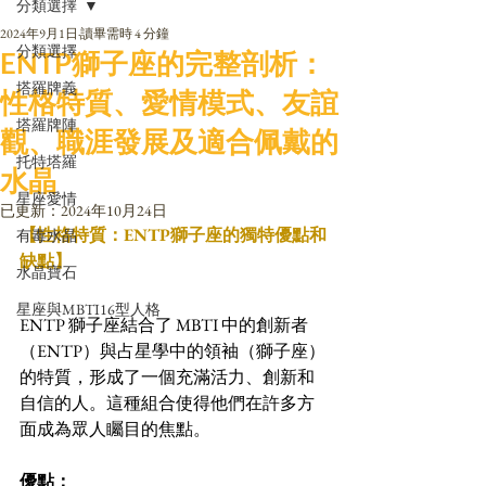
分類選擇
2024年9月1日
讀畢需時 4 分鐘
分類選擇
ENTP獅子座的完整剖析：
塔羅牌義
性格特質、愛情模式、友誼
塔羅牌陣
觀、職涯發展及適合佩戴的
托特塔羅
水晶
星座愛情
已更新：
2024年10月24日
【性格特質：ENTP獅子座的獨特優點和
有毒水晶
缺點】
水晶寶石
星座與MBTI16型人格
ENTP 獅子座結合了 MBTI 中的創新者
（ENTP）與占星學中的領袖（獅子座）
的特質，形成了一個充滿活力、創新和
自信的人。這種組合使得他們在許多方
面成為眾人矚目的焦點。
優點：