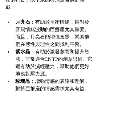
戴：
月亮石
：有助於平衡情緒，這對於
容易情緒波動的巨蟹座尤其重要。
而且，月亮石能增強直覺，幫助他
們在感性與理性之間找到平衡。
紫水晶
：有助於激發創意和提升智
慧，非常適合ENTP的創意思維。它
還有助於減輕壓力，幫助他們更好
地應對壓力源。
玫瑰晶
：增強情感的表達和理解，
對於巨蟹座的情感需求尤其有益。
它能增進愛和和諧，幫助在感情和
友誼中建立更深的聯繫。
星座與MBTI16型人格