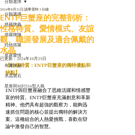
分類選擇
2024年8月31日
讀畢需時 3 分鐘
分類選擇
ENTP巨蟹座的完整剖析：
塔羅牌義
性格特質、愛情模式、友誼
塔羅牌陣
觀、職涯發展及適合佩戴的
托特塔羅
水晶
星座愛情
已更新：
2024年10月25日
【性格特質：ENTP巨蟹座的獨特優點和
有毒水晶
缺點】
水晶寶石
星座與MBTI16型人格
ENTP與巨蟹座融合了思維活躍和情感豐
富的特質。ENTP巨蟹座充滿創意和革新
精神。他們具有超強的觀察力，能夠迅
速抓住問題的核心並提出獨特的解決方
案。這種組合的人熱愛挑戰，喜歡在辯
論中激發自己的智慧。