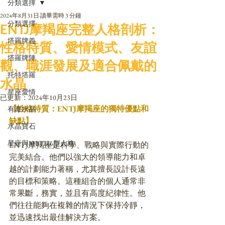
分類選擇
2024年8月31日
讀畢需時 3 分鐘
分類選擇
ENTJ摩羯座完整人格剖析：
塔羅牌義
性格特質、愛情模式、友誼
塔羅牌陣
觀、職涯發展及適合佩戴的
托特塔羅
水晶
星座愛情
已更新：
2024年10月23日
【性格特質：ENTJ摩羯座的獨特優點和
有毒水晶
缺點】
水晶寶石
星座與MBTI16型人格
ENTJ摩羯座是科學、戰略與實際行動的
完美結合。他們以強大的領導能力和卓
越的計劃能力著稱，尤其擅長設計長遠
的目標和策略。這種組合的個人通常非
常果斷，務實，並且有高度紀律性。他
們往往能夠在複雜的情況下保持冷靜，
並迅速找出最佳解決方案。