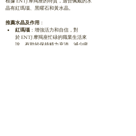
根據 ENTJ 摩羯座的特質，適合佩戴的水
晶有紅瑪瑙、黑曜石和黃水晶。
推薦水晶及作用
：
紅瑪瑙
：增強活力和自信，對
於 ENTJ 摩羯座忙碌的職業生活來
說，有助於保持精力充沛，減少疲
勞。
黑曜石
：幫助抵抗負能量，保護精
神健康，特別適合需要經常處理壓
力和挑戰的他們。
黃水晶
：提升專注力，增強財運，
這對於目標明確且富有野心的 ENTJ 
摩羯座尤為有益，幫助他們在職場
更上一層樓。
ENTJ 摩羯座的人兼具領導力、務實性和
高效率，無論在個人生活還是職業生涯
中，都展示出了卓越的計劃和執行能