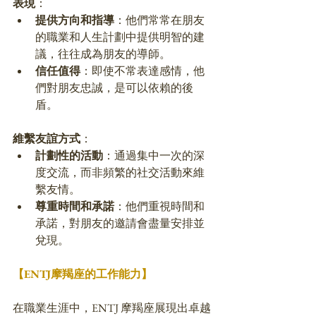
表現
：
提供方向和指導
：他們常常在朋友
的職業和人生計劃中提供明智的建
議，往往成為朋友的導師。
信任值得
：即使不常表達感情，他
們對朋友忠誠，是可以依賴的後
盾。
維繫友誼
方式
：
計劃性的活動
：通過集中一次的深
度交流，而非頻繁的社交活動來維
繫友情。
尊重時間和承諾
：他們重視時間和
承諾，對朋友的邀請會盡量安排並
兌現。
【ENTJ摩羯座的工作能力】
在職業生涯中，ENTJ 摩羯座展現出卓越