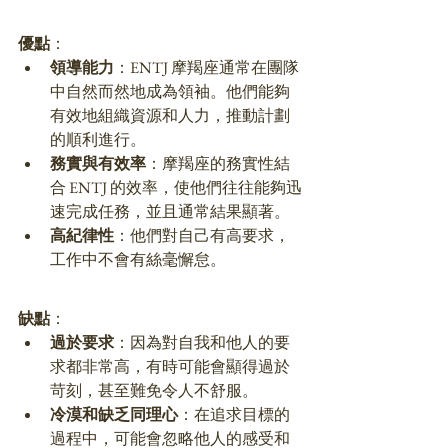
優點
：
領導能力
：ENTJ 摩羯座通常在團隊
中自然而然地成為領袖。他們能夠
有效地組織資源和人力，推動計劃
的順利進行。
務實與有效率
：摩羯座的務實性結
合 ENTJ 的效率，使他們往往能夠迅
速完成任務，並且通常結果顯著。
高紀律性
：他們對自己有高要求，
工作中不會有絲毫懈怠。
缺點
：
過於要求
：因為對自我和他人的要
求都非常高，有時可能會顯得過於
苛刻，甚至難免令人不舒服。
冷漠和缺乏同理心
：在追求目標的
過程中，可能會忽略他人的感受和