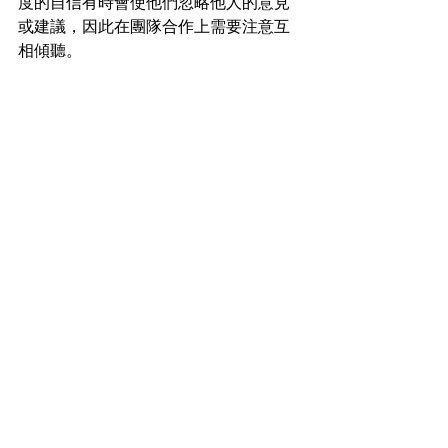
度的自信有時會使他們忽略他人的意見
或建議，因此在團隊合作上需要注意互
相傾聽。
他們的工作環境通常需要多樣性和動態
變化，以維持他們的興趣和動力。ENFP
獅子座不喜歡單調的工作，因此他們可
能會尋求那些能夠常常帶來新挑戰的職
業。不論是在靈活的工作時間、創意性
高的專案，或是能夠自由表達自我的環
境中，他們都能發揮出最佳的表現。
【適合ENFP獅子座男女佩戴的水晶】
ENFP獅子座的人通常擁有熱情、創意和
強烈的個人表現欲望。他們喜歡探索新
事物，並且在社交場合中通常是非常受
歡迎的。根據這些特質，以下是幾種適
合ENFP獅子座佩戴的水晶：