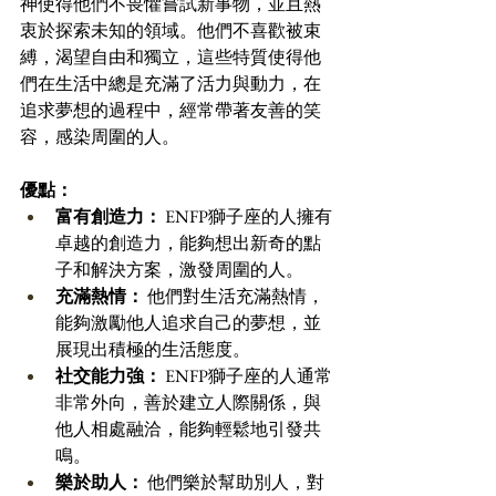
神使得他們不畏懼嘗試新事物，並且熱
衷於探索未知的領域。他們不喜歡被束
縛，渴望自由和獨立，這些特質使得他
們在生活中總是充滿了活力與動力，在
追求夢想的過程中，經常帶著友善的笑
容，感染周圍的人。
優點：
富有創造力：
 ENFP獅子座的人擁有
卓越的創造力，能夠想出新奇的點
子和解決方案，激發周圍的人。 
充滿熱情：
 他們對生活充滿熱情，
能夠激勵他人追求自己的夢想，並
展現出積極的生活態度。 
社交能力強：
 ENFP獅子座的人通常
非常外向，善於建立人際關係，與
他人相處融洽，能夠輕鬆地引發共
鳴。 
樂於助人：
 他們樂於幫助別人，對