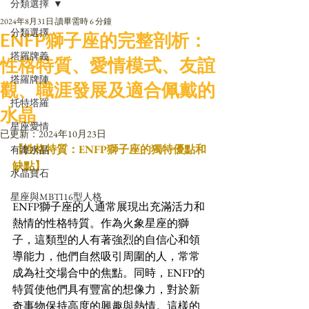
分類選擇
2024年8月31日
讀畢需時 6 分鐘
分類選擇
ENFP獅子座的完整剖析：
塔羅牌義
性格特質、愛情模式、友誼
塔羅牌陣
觀、職涯發展及適合佩戴的
托特塔羅
水晶
星座愛情
已更新：
2024年10月23日
【性格特質：ENFP獅子座的獨特優點和
有毒水晶
缺點】
水晶寶石
星座與MBTI16型人格
ENFP獅子座的人通常展現出充滿活力和
熱情的性格特質。作為火象星座的獅
子，這類型的人有著強烈的自信心和領
導能力，他們自然吸引周圍的人，常常
成為社交場合中的焦點。同時，ENFP的
特質使他們具有豐富的想像力，對於新
奇事物保持高度的興趣與熱情。這樣的