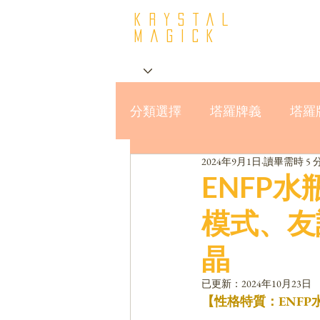
krystal
Magick
分類選擇
塔羅牌義
塔羅
2024年9月1日
讀畢需時 5 
星座與MBTI16型人格
ENFP
模式、友
晶
已更新：
2024年10月23日
【性格特質：ENF