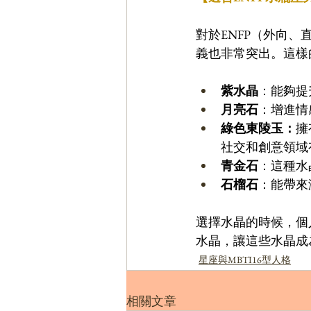
對於ENFP（外向
義也非常突出。這樣
紫水晶
：能夠提
月亮石
：增進情
綠色東陵玉：
擁
社交和創意領域
青金石
：這種水
石榴石
：能帶來
選擇水晶的時候，個
水晶，讓這些水晶成
星座與MBTI16型人格
相關文章