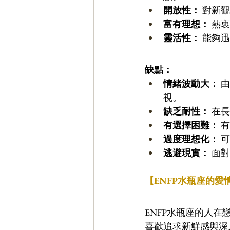
開放性：
 對新
富有理想：
 熱
靈活性：
 能夠
缺點：
情緒波動大：
 
視。 
缺乏耐性：
 在
有選擇困難：
 
過度理想化：
 
逃避現實：
 面
【ENFP水瓶座的愛
ENFP水瓶座的人
喜歡追求新鮮感與深