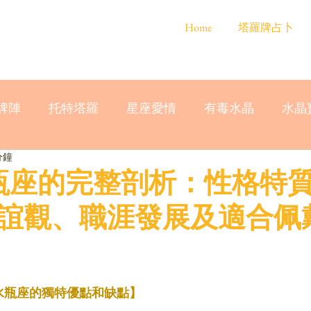
Home
塔羅牌占卜
牌陣
托特塔羅
星座愛情
有毒水晶
水晶
分鐘
水瓶座的完整剖析：性格特
誼觀、職涯發展及適合佩
P水瓶座的獨特優點和缺點】