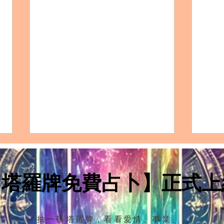
ENFP天蠍座的完整剖析：性
EN
格特質、愛情模式、友誼觀、
格特
職涯發展及適合佩戴的水晶
職涯
【塔羅牌免費占卜】正式上
【性格特質：ENFP天蠍座的獨特
【性
優點和缺點】 ENFP天蠍座的人通
優點
常擁有強烈的熱情和深刻的情感。
特質
他們的ENFP性格使他們充滿創意
務實
抽一張塔羅牌，看看愛情、事業、