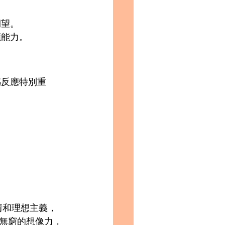
望。 
應能力。
感反應特別重
 
情和理想主義，
無窮的想像力，