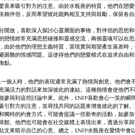
驚喜來吸引對方的注意。由於水瓶座的特質，他們在戀愛
依賴伴侶，反而希望彼此能夠相互支持與鼓勵，保留各自
分開放，喜歡深入探討心靈層面的事物，對伴侶的思想和
的戀情經常充滿思想碰撞和靈感交流，兩個靈魂可以在思
，由於他們的理想主義特質，當現實與期望產生落差時，
避困難的情感問題。這使得他們的戀愛模式在追求自由和
衡點。
歡上一個人時，他們的表現通常充滿了熱情與創意。他們會
充滿活力的對話來加深彼此的連結。這種熱情會使他們不
能參與到這些討論中來。此外，ENFP喜歡會心一笑的瞬
吸引對方的注意，並尋找共同的話題來增進彼此的了解。
和獨特的約會方式，可能會提議一些新奇的活動，如參加
啡館。他們也可能會在社交媒體上表現出來，透過分享與
貼文來暗示自己的心意。總之，ENFP水瓶座在愛情中會