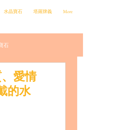
水晶寶石
塔羅牌義
More
寶石
質、愛情
戴的水