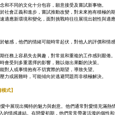
觀念和不同的文化十分包容，願意接受及嘗試新事物。 
衷於社會正義和進步，嘗試推動改變，對未來抱有積極的期
迅速適應新環境和變化，面對挑戰時往往展現出韌性與適
由於敏感，他們的情緒可能時常起伏，對他人的評價和情
長期任務上容易失去興趣，對常規和重複的工作感到厭倦。
有時會受到多重選擇的影響，難以做出果斷的決策。 
可能對人或事情抱有不切實際的期望，導致失望。 
對壓力或困難時，可能傾向於逃避問題而非積極解決。
情模式】
在戀愛中展現出獨特的魅力與創意。他們通常對愛情充滿熱
入的情感連結。在戀愛初期，他們常常帶著活潑的個性和