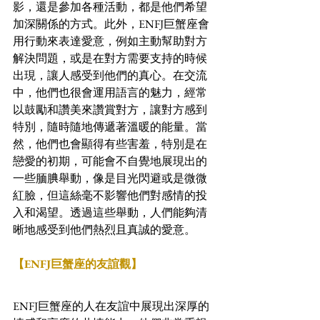
影，還是參加各種活動，都是他們希望
加深關係的方式。此外，ENFJ巨蟹座會
用行動來表達愛意，例如主動幫助對方
解決問題，或是在對方需要支持的時候
出現，讓人感受到他們的真心。在交流
中，他們也很會運用語言的魅力，經常
以鼓勵和讚美來讚賞對方，讓對方感到
特別，隨時隨地傳遞著溫暖的能量。當
然，他們也會顯得有些害羞，特別是在
戀愛的初期，可能會不自覺地展現出的
一些腼腆舉動，像是目光閃避或是微微
紅臉，但這絲毫不影響他們對感情的投
入和渴望。透過這些舉動，人們能夠清
晰地感受到他們熱烈且真誠的愛意。
【ENFJ巨蟹座的友誼觀】
ENFJ巨蟹座的人在友誼中展現出深厚的