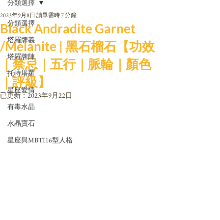
分類選擇
2023年9月8日
讀畢需時 7 分鐘
分類選擇
Black Andradite Garnet
塔羅牌義
/Melanite | 黑石榴石【功效
塔羅牌陣
｜禁忌｜五行｜脈輪｜顏色
托特塔羅
｜評級】
星座愛情
已更新：
2023年9月22日
有毒水晶
水晶寶石
星座與MBTI16型人格