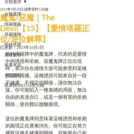
分類選擇
2023年9月28日
讀畢需時 5 分鐘
分類選擇
魔鬼/惡魔｜The
塔羅牌義
Devil【15】【愛情塔羅正
塔羅牌陣
位/逆位解釋】
托特塔羅
已更新：
2023年10月1日
偉特塔羅牌中的魔鬼牌，代表的是愛情
星座愛情
中的誘惑和依賴。當魔鬼牌正位出現
有毒水晶
時，表示你在感情方面可能會受到某種
水晶寶石
誘惑的困擾。這種誘惑可能來自於一段
不健康、不穩定的關係，讓你無法自
星座與MBTI16型人格
拔。你可能陷入一種束縛的局面，無法
自由的表達自己，或是一個有害的依賴
關係，使你難以脫離困境。
逆位的魔鬼牌則意味著這種誘惑和依賴
的困境正在逐漸消失。你可能正在努力
擺脫這種不健康的關係，並恢復自己的