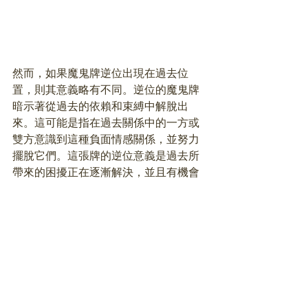
然而，如果魔鬼牌逆位出現在過去位
置，則其意義略有不同。逆位的魔鬼牌
暗示著從過去的依賴和束縛中解脫出
來。這可能是指在過去關係中的一方或
雙方意識到這種負面情感關係，並努力
擺脫它們。這張牌的逆位意義是過去所
帶來的困擾正在逐漸解決，並且有機會
開始建立一個更健康和平衡的感情關
係。
無論是魔鬼牌在愛情領域中的正位或逆
位，都提醒著我們過去的情感經歷中是
否存在著一種不健康的依賴或束縛。這
是一個值得我們關注並努力改善的方
向，以便能在未來建立一個更健康和平