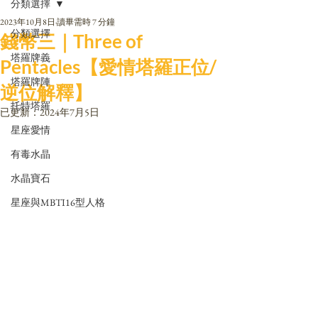
分類選擇
2023年10月8日
讀畢需時 7 分鐘
分類選擇
錢幣三｜Three of
塔羅牌義
Pentacles【愛情塔羅正位/
塔羅牌陣
逆位解釋】
托特塔羅
已更新：
2024年7月5日
星座愛情
有毒水晶
水晶寶石
星座與MBTI16型人格