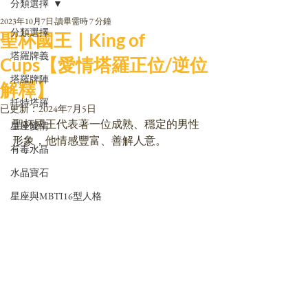
分類選擇
2023年10月7日
讀畢需時 7 分鐘
分類選擇
聖杯國王｜King of
塔羅牌義
Cups【愛情塔羅正位/逆位
塔羅牌陣
解釋】
托特塔羅
已更新：
2024年7月5日
聖杯國王代表著一位成熟、穩定的男性
星座愛情
形象，他情感豐富、善解人意。
有毒水晶
水晶寶石
星座與MBTI16型人格