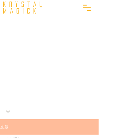
krystal
Magick
文章