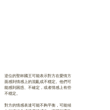
逆位的聖杯國王可能表示對方在愛情方
面感到情感上的混亂或不穩定。他們可
能感到困惑、不確定，或者情感上有些
不穩定。
對方的情感表達可能不夠平衡，可能傾