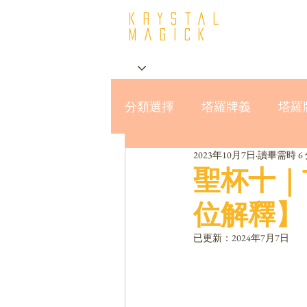
krystal
Magick
分類選擇
塔羅牌義
塔羅
2023年10月7日
讀畢需時 6
星座與MBTI16型人格
聖杯十｜T
位解釋】
已更新：
2024年7月7日