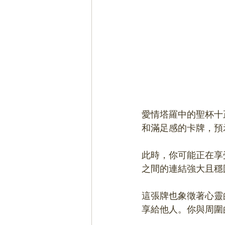
愛情塔羅中的聖杯十
和滿足感的卡牌，預
此時，你可能正在享
之間的連結強大且穩
這張牌也象徵著心靈
享給他人。你與周圍