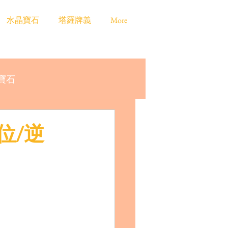
水晶寶石
塔羅牌義
More
寶石
位/逆