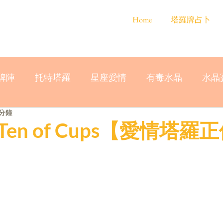
Home
塔羅牌占卜
牌陣
托特塔羅
星座愛情
有毒水晶
水晶
 分鐘
en of Cups【愛情塔羅正