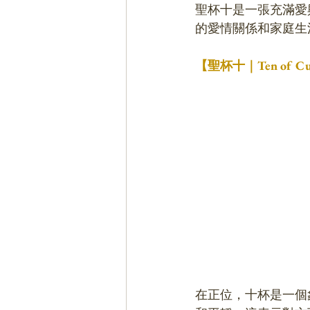
聖杯十是一張充滿愛
的愛情關係和家庭生
【聖杯十｜Ten of
在正位，十杯是一個