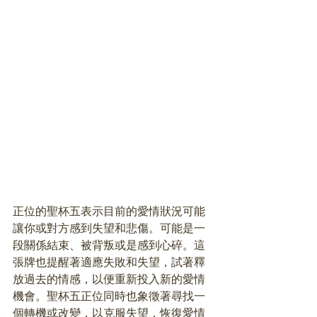
正位的聖杯五表示目前的愛情狀況可能
讓你或對方感到失望和悲傷。可能是一
段關係結束、被背叛或是感到心碎。這
張牌也提醒著適應失敗和失望，試著釋
放過去的情感，以便重新投入新的愛情
機會。聖杯五正位同時也象徵著尋找一
個轉機或改變，以克服失望，恢復愛情