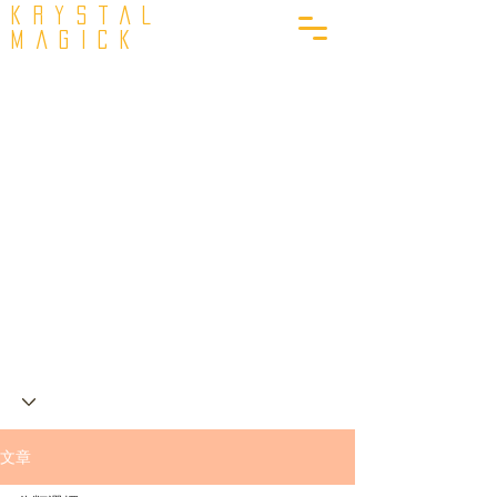
krystal
Magick
文章