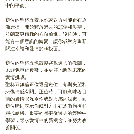
中的平衡。
逆位的聖杯五表示你或對方可能正在逐
漸康復，開始釋放過去的悲傷和失望，
並朝著更積極的方向前進。逆位時，可
能有一個意識的轉變，讓你或對方重新
關注幸福和愛情的积极面。
逆位的聖杯五也鼓勵審視過去的教訓，
以避免重蹈覆轍，並更好地應對未來的
愛情挑战。
聖杯五無論正位還是逆位，都與失望和
悲傷情感有關。正位時，可能意味著目
前的愛情狀況令你或對方感到沮喪，而
逆位時則表示你或對方正在逐漸康復和
尋找轉機。重要的是要從過去的經驗中
學習，尋求愛情中的新機會，並努力改
善關係。