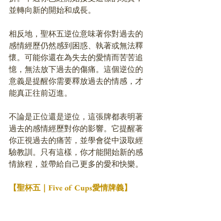
並轉向新的開始和成長。
相反地，聖杯五逆位意味著你對過去的
感情經歷仍然感到困惑、執著或無法釋
懷。可能你還在為失去的愛情而苦苦追
憶，無法放下過去的傷痛。這個逆位的
意義是提醒你需要釋放過去的情感，才
能真正往前迈進。
不論是正位還是逆位，這張牌都表明著
過去的感情經歷對你的影響。它提醒著
你正視過去的痛苦，並學會從中汲取經
驗教訓。只有這樣，你才能開始新的感
情旅程，並帶給自己更多的愛和快樂。
【聖杯五｜Five of Cups愛情牌義】