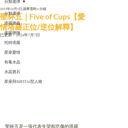
分類選擇
2023年10月5日
讀畢需時 6 分鐘
分類選擇
聖杯五｜Five of Cups【愛
塔羅牌義
情塔羅正位/逆位解釋】
塔羅牌陣
已更新：
2024年7月7日
托特塔羅
星座愛情
有毒水晶
水晶寶石
星座與MBTI16型人格
聖杯五是一張代表失望和悲傷的塔羅