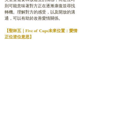
則可能意味著對方正在逐漸康復並尋找
轉機。理解對方的感受，以及開放的溝
通，可以有助於改善愛情關係。
【聖杯五｜Five of Cups未來位置：愛情
正位逆位意思】