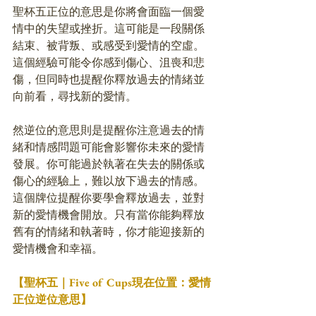
聖杯五正位的意思是你將會面臨一個愛
情中的失望或挫折。這可能是一段關係
結束、被背叛、或感受到愛情的空虛。
這個經驗可能令你感到傷心、沮喪和悲
傷，但同時也提醒你釋放過去的情緒並
向前看，尋找新的愛情。
然逆位的意思則是提醒你注意過去的情
緒和情感問題可能會影響你未來的愛情
發展。你可能過於執著在失去的關係或
傷心的經驗上，難以放下過去的情感。
這個牌位提醒你要學會釋放過去，並對
新的愛情機會開放。只有當你能夠釋放
舊有的情緒和執著時，你才能迎接新的
愛情機會和幸福。
【聖杯五｜Five of Cups現在位置：愛情
正位逆位意思】