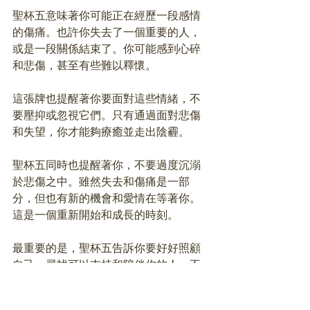
聖杯五意味著你可能正在經歷一段感情
的傷痛。也許你失去了一個重要的人，
或是一段關係結束了。你可能感到心碎
和悲傷，甚至有些難以釋懷。
這張牌也提醒著你要面對這些情緒，不
要壓抑或忽視它們。只有通過面對悲傷
和失望，你才能夠療癒並走出陰霾。
聖杯五同時也提醒著你，不要過度沉溺
於悲傷之中。雖然失去和傷痛是一部
分，但也有新的機會和愛情在等著你。
這是一個重新開始和成長的時刻。
最重要的是，聖杯五告訴你要好好照顧
自己，尋找可以支持和陪伴你的人。不
要害怕向他人尋求幫助，因為這將幫助
你走出悲傷的陰影，重新找到幸福和愛