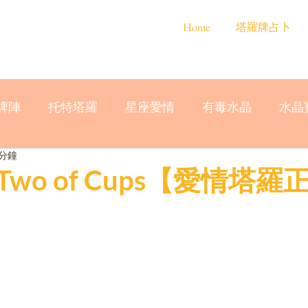
Home
塔羅牌占卜
牌陣
托特塔羅
星座愛情
有毒水晶
水晶
 分鐘
wo of Cups【愛情塔羅