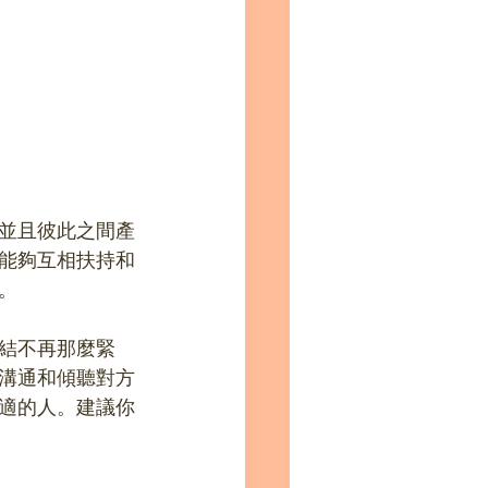
並且彼此之間產
能夠互相扶持和
。
結不再那麼緊
溝通和傾聽對方
適的人。建議你