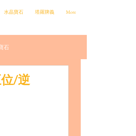
水晶寶石
塔羅牌義
More
寶石
正位/逆