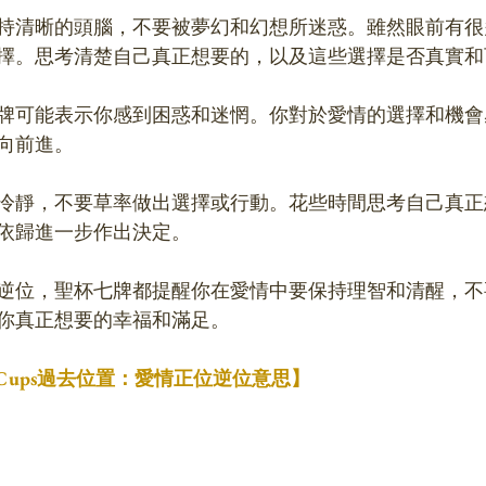
持清晰的頭腦，不要被夢幻和幻想所迷惑。雖然眼前有很
擇。思考清楚自己真正想要的，以及這些選擇是否真實和
牌可能表示你感到困惑和迷惘。你對於愛情的選擇和機會
向前進。
冷靜，不要草率做出選擇或行動。花些時間思考自己真正
依歸進一步作出決定。
逆位，聖杯七牌都提醒你在愛情中要保持理智和清醒，不
你真正想要的幸福和滿足。
of Cups過去位置：愛情正位逆位意思】