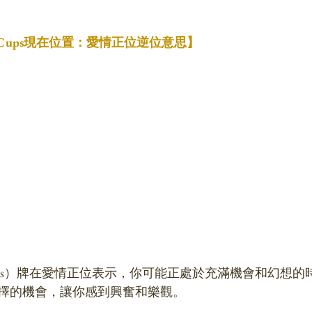
of Cups現在位置：愛情正位逆位意思】
of Cups）牌在愛情正位表示，你可能正處於充滿機會和幻想
擇的機會，讓你感到興奮和樂觀。