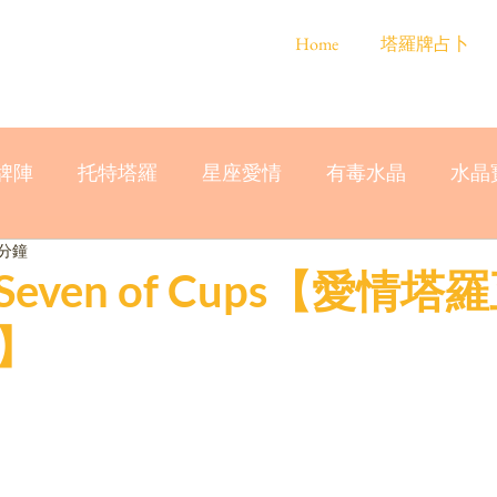
Home
塔羅牌占卜
牌陣
托特塔羅
星座愛情
有毒水晶
水晶
 分鐘
even of Cups【愛情塔
】