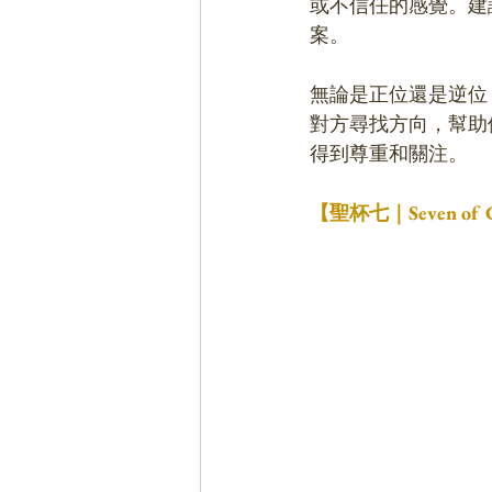
或不信任的感覺。建
案。
無論是正位還是逆位
對方尋找方向，幫助
得到尊重和關注。
【聖杯七｜Seven 