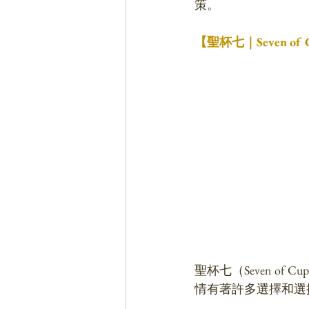
策。
【聖杯七｜Seven 
聖杯七（Seven 
情有著許多選擇和選