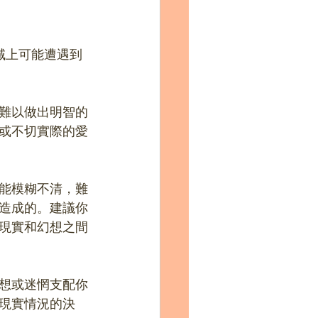
領域上可能遭遇到
難以做出明智的
或不切實際的愛
能模糊不清，難
造成的。建議你
現實和幻想之間
想或迷惘支配你
現實情況的決