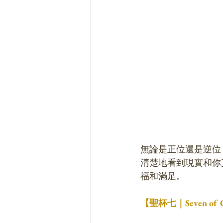
無論是正位還是逆位
清楚地看到現實和你
福和滿足。
【聖杯七｜Seven o