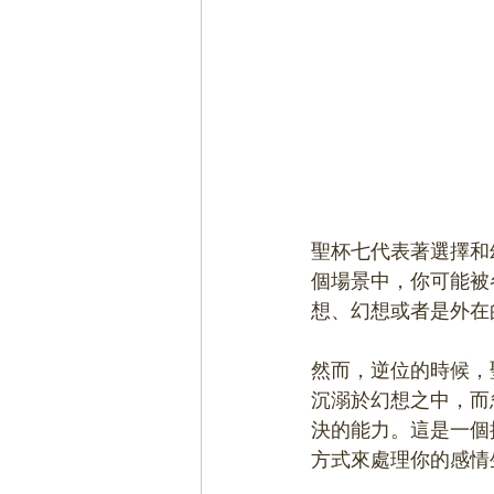
聖杯七代表著選擇和
個場景中，你可能被
想、幻想或者是外在
然而，逆位的時候，
沉溺於幻想之中，而
決的能力。這是一個
方式來處理你的感情