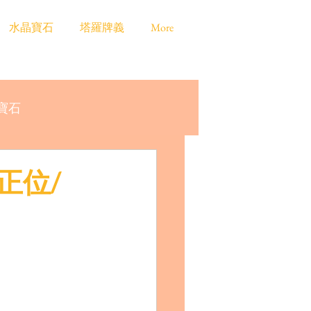
水晶寶石
塔羅牌義
More
寶石
羅正位/