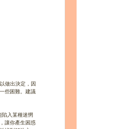
難以做出決定，因
一些困難。建議
可能陷入某種迷惘
，讓你產生困惑