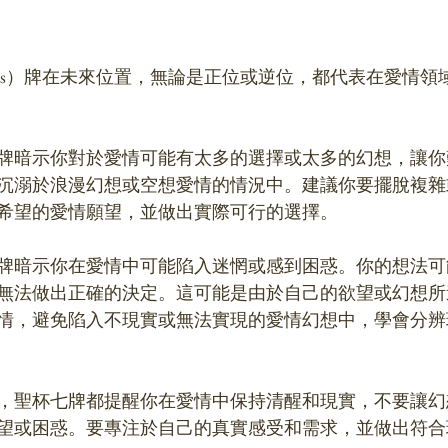
of Cups）牌在未來位置，無論是正位或逆位，都代表在愛情
牌暗示你對於愛情可能有太多的選擇或太多的幻想，讓你
沉溺於浪漫幻想或空想愛情的情況中。建議你要擺脫複雜
希望的愛情願望，並做出實際可行的選擇。
牌暗示你在愛情中可能陷入迷惘或感到困惑。你的想法可
無法做出正確的決定。這可能是由於自己的欲望或幻想所
情，避免陷入不現實或無法實現的愛情幻想中，學會分辨
，聖杯七牌都提醒你在愛情中保持清醒和現實，不要讓幻
望或困惑。要專注於自己的真實感受和需求，並做出符合