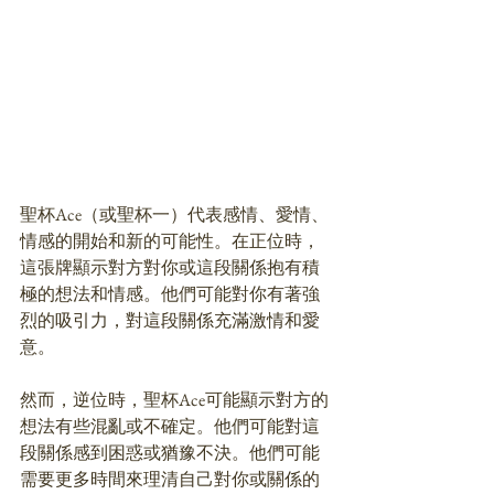
聖杯Ace（或聖杯一）代表感情、愛情、
情感的開始和新的可能性。在正位時，
這張牌顯示對方對你或這段關係抱有積
極的想法和情感。他們可能對你有著強
烈的吸引力，對這段關係充滿激情和愛
意。
然而，逆位時，聖杯Ace可能顯示對方的
想法有些混亂或不確定。他們可能對這
段關係感到困惑或猶豫不決。他們可能
需要更多時間來理清自己對你或關係的