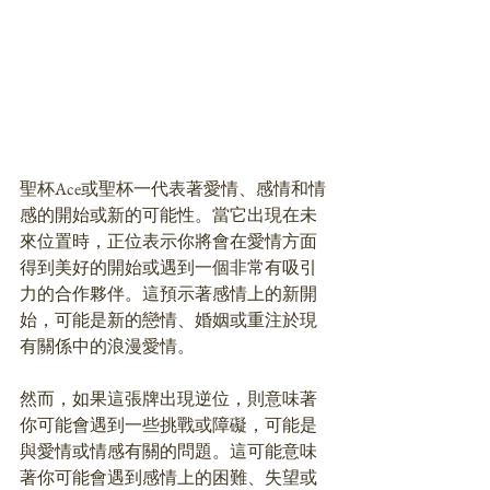
聖杯Ace或聖杯一代表著愛情、感情和情
感的開始或新的可能性。當它出現在未
來位置時，正位表示你將會在愛情方面
得到美好的開始或遇到一個非常有吸引
力的合作夥伴。這預示著感情上的新開
始，可能是新的戀情、婚姻或重注於現
有關係中的浪漫愛情。
然而，如果這張牌出現逆位，則意味著
你可能會遇到一些挑戰或障礙，可能是
與愛情或情感有關的問題。這可能意味
著你可能會遇到感情上的困難、失望或