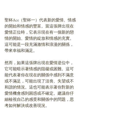
聖杯Ace（聖杯一）代表新的愛情、情感
的開始和情感的豐富。當這張牌出現在
愛情正位時，它表示現在有一個新的戀
情的開始、愛情的綻放和情感的充實。
這可能是一段充滿激情和浪漫的關係，
帶來幸福和滿足。
然而，如果這張牌出現在愛情逆位中，
它可能暗示著情感的阻礙或困難。這可
能代表著你在現在的關係中感到不滿意
或不滿足，可能出現了沮喪、失望或不
和諧的情況。這也可能表示著你對新的
愛情機會感到困惑或不確定。建議你仔
細檢視自己的感受和關係中的問題，思
考如何解決或改善現況。