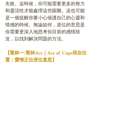
失敗。這時候，你可能需要更多的努力
和靈活性才能處理這些困難。這也可能
是一個提醒你要小心保護自己的心靈和
情感的時候。無論如何，逆位的意思是
你需要更深入地思考你目前的感情狀
況，以找到解決問題的方法。
【聖杯一/聖杯Ace｜Ace of Cups現在位
置：愛情正位逆位意思】