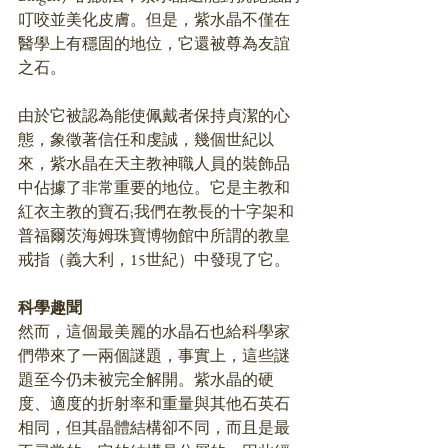
叮咬並美化皮膚。但是，紫水晶不僅在
醫學上有穩固的地位，它還被尊為友誼
之石。
由於它被認為能使佩戴者保持貞潔的心
態，象徵著信任和虔誠，幾個世紀以
來，紫水晶在天主教神職人員的裝飾品
中佔據了非常重要的地位。它是主教和
紅衣主教的寶石;我們在教長的十字架和
普福爾茨海姆珠寶博物館中所謂的教皇
戒指（義大利，15世紀）中發現了它。
科學趣聞
然而，這個最美麗的水晶石也給科學家
們帶來了一兩個謎題，事實上，這些謎
題至今仍未被完全解開。紫水晶的硬
度、適度的折射率和重量與其他石英石
相同，但其晶體結構卻不同，而且是最