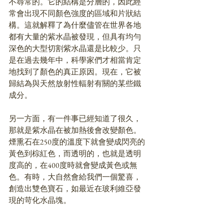
不尋常的。它的結構是分層的，因此經
常會出現不同顏色強度的區域和片狀結
構。這就解釋了為什麼儘管在世界各地
都有大量的紫水晶被發現，但具有均勻
深色的大型切割紫水晶還是比較少。只
是在過去幾年中，科學家們才相當肯定
地找到了顏色的真正原因。現在，它被
歸結為與天然放射性輻射有關的某些鐵
成分。
另一方面，有一件事已經知道了很久，
那就是紫水晶在被加熱後會改變顏色。
煙熏石在250度的溫度下就會變成閃亮的
黃色到棕紅色，而透明的，也就是透明
度高的，在400度時就會變成黃色或無
色。有時，大自然會給我們一個驚喜，
創造出雙色寶石，如最近在玻利維亞發
現的苛化水晶塊。