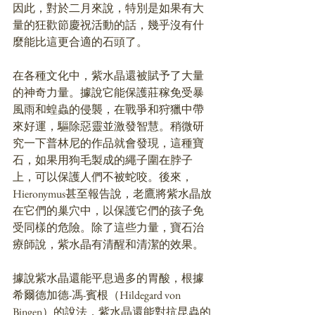
因此，對於二月來說，特別是如果有大
量的狂歡節慶祝活動的話，幾乎沒有什
麼能比這更合適的石頭了。
在各種文化中，紫水晶還被賦予了大量
的神奇力量。據說它能保護莊稼免受暴
風雨和蝗蟲的侵襲，在戰爭和狩獵中帶
來好運，驅除惡靈並激發智慧。稍微研
究一下普林尼的作品就會發現，這種寶
石，如果用狗毛製成的繩子圍在脖子
上，可以保護人們不被蛇咬。後來，
Hieronymus甚至報告說，老鷹將紫水晶放
在它們的巢穴中，以保護它們的孩子免
受同樣的危險。除了這些力量，寶石治
療師說，紫水晶有清醒和清潔的效果。
據說紫水晶還能平息過多的胃酸，根據
希爾德加德-馮-賓根（Hildegard von 
Bingen）的說法，紫水晶還能對抗昆蟲的