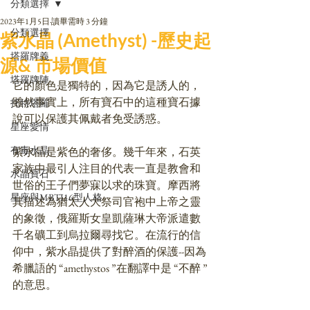
分類選擇
2023年1月5日
讀畢需時 3 分鐘
分類選擇
紫水晶 (Amethyst) -歷史起
塔羅牌義
源& 市場價值
塔羅牌陣
它的顏色是獨特的，因為它是誘人的，
雖然事實上，所有寶石中的這種寶石據
托特塔羅
說可以保護其佩戴者免受誘惑。
星座愛情
有毒水晶
紫水晶是紫色的奢侈。幾千年來，石英
家族中最引人注目的代表一直是教會和
水晶寶石
世俗的王子們夢寐以求的珠寶。摩西將
星座與MBTI16型人格
其描述為猶太人大祭司官袍中上帝之靈
的象徵，俄羅斯女皇凱薩琳大帝派遣數
千名礦工到烏拉爾尋找它。在流行的信
仰中，紫水晶提供了對醉酒的保護--因為
希臘語的 “amethystos ”在翻譯中是 “不醉 ”
的意思。