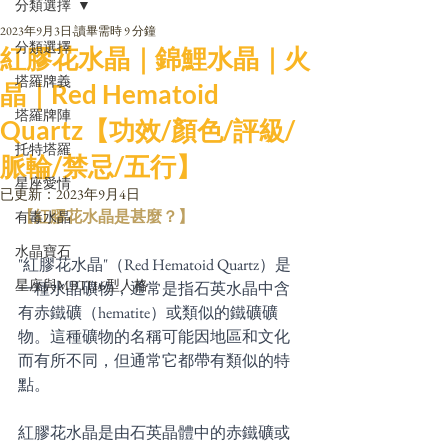
分類選擇
2023年9月3日
讀畢需時 9 分鐘
分類選擇
紅膠花水晶｜錦鯉水晶｜火
塔羅牌義
晶｜Red Hematoid
塔羅牌陣
Quartz【功效/顏色/評級/
托特塔羅
脈輪/禁忌/五行】
星座愛情
已更新：
2023年9月4日
【紅膠花水晶是甚麼？】
有毒水晶
水晶寶石
"紅膠花水晶"（Red Hematoid Quartz）是
星座與MBTI16型人格
一種水晶礦物，通常是指石英水晶中含
有赤鐵礦（hematite）或類似的鐵礦礦
物。這種礦物的名稱可能因地區和文化
而有所不同，但通常它都帶有類似的特
點。
紅膠花水晶是由石英晶體中的赤鐵礦或