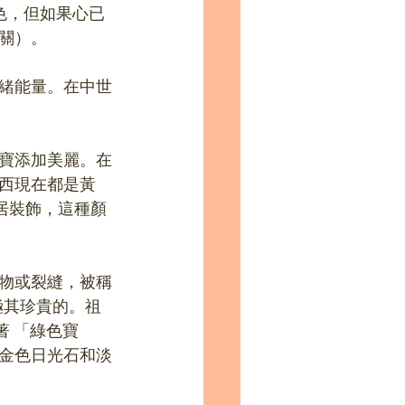
色，但如果心已
關）。
緒能量。在中世
寶添加美麗。在
西現在都是黃
居裝飾，這種顏
物或裂縫，被稱
是極其珍貴的。祖
味著 「綠色寶
金色日光石和淡