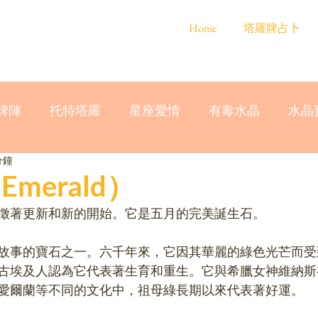
Home
塔羅牌占卜
牌陣
托特塔羅
星座愛情
有毒水晶
水晶
分鐘
merald）
徵著更新和新的開始。它是五月的完美誕生石。
故事的寶石之一。六千年來，它因其華麗的綠色光芒而受
古埃及人認為它代表著生育和重生。它與希臘女神維納斯
愛爾蘭等不同的文化中，祖母綠長期以來代表著好運。