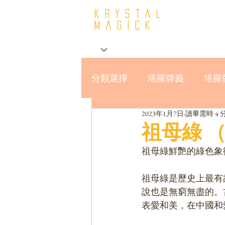
krystal
Magick
分類選擇
塔羅牌義
塔羅
2023年1月7日
讀畢需時 4 
星座與MBTI16型人格
祖母綠 （E
祖母綠鮮艷的綠色象
祖母綠是歷史上最有
說也是無窮無盡的。
表愛和美，在中國和