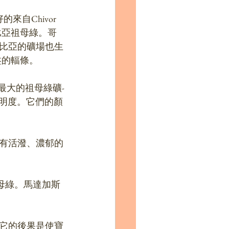
自Chivor
比亞祖母綠。哥
比亞的礦場也生
盤的輻條。
上最大的祖母綠礦-
透明度。它們的顏
有活潑、濃郁的
e祖母綠。馬達加斯
它的後果是使寶