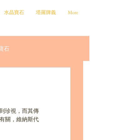
水晶寶石
塔羅牌義
More
寶石
到珍視，而其傳
有關，維納斯代