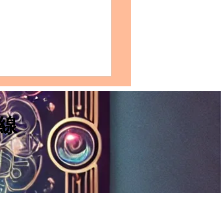
FJ雙子座的完整剖析：性格
、愛情模式、友誼觀、職
展及適合佩戴的水晶
線
格特質：INFJ雙子座的獨特優
FJ 雙子座是個非常
組合，結合了 INFJ 的深度
與雙子座的社交靈活。這樣的
僅具有理解人心的能力，還擁
大的溝通技巧。 優點 在於他
有深厚的同理心，善於觀察及
建立深刻的情感聯繫；雙子的
好奇心...