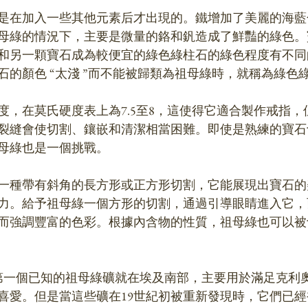
是在加入一些其他元素后才出現的。鐵增加了美麗的海藍
母綠的情況下，主要是微量的鉻和釩造成了鮮豔的綠色。
和另一顆寶石成為較便宜的綠色綠柱石的綠色程度有不同
石的顏色 “太淺 ”而不能被歸類為祖母綠時，就稱為綠色
度，在莫氏硬度表上為7.5至8，這使得它適合製作戒指，
裂縫會使切割、鑲嵌和清潔相當困難。即使是熟練的寶石
母綠也是一個挑戰。
一種帶有斜角的長方形或正方形切割，它能展現出寶石的
力。給予祖母綠一個方形的切割，通過引導眼睛進入它，
而強調豐富的色彩。根據內含物的性質，祖母綠也可以被
，第一個已知的祖母綠礦就在埃及南部，主要用於滿足克利
喜愛。但是當這些礦在19世紀初被重新發現時，它們已