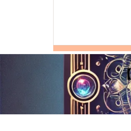
Lapis-lazuli｜青金石【功效｜
佩戴禁忌｜五行屬性｜對應脈
輪｜ 品質評級】