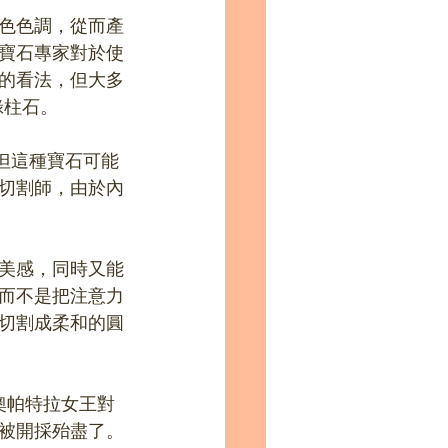
色色調，從而產
寶石專家對於使
的看法，但大多
綠柱石。
但這種寶石可能
切割師，由於內
美感，同時又能
而不是把注意力
切割成柔和的圓
奧帕特拉女王對
經被開採殆盡了。