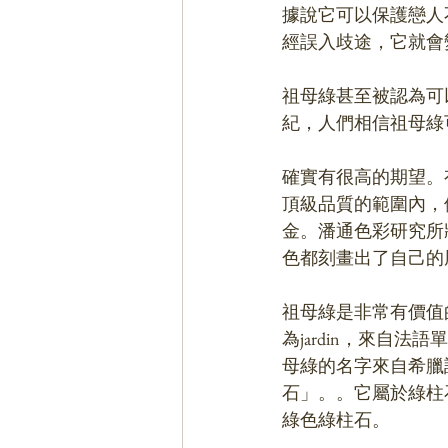
據說它可以保護戀人
經誤入歧途，它就會
祖母綠甚至被認為可
紀，人們相信祖母綠可
確實有很高的期望。
頂級品質的範圍內，
金。潘通色彩研究所
色都刻畫出了自己的
祖母綠是非常有價值
為jardin，來自
母綠的名字來自希臘語的
石」。。它屬於綠柱
綠色綠柱石。