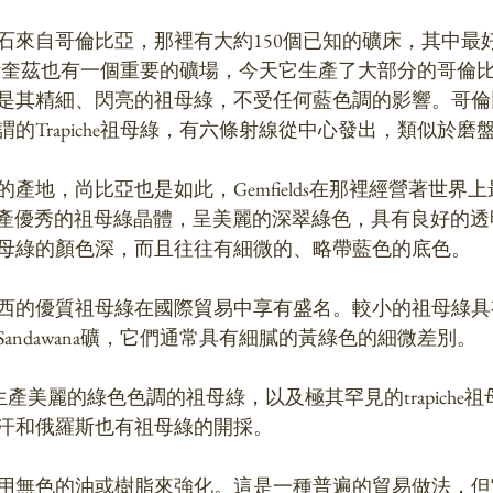
來自哥倫比亞，那裡有大約150個已知的礦床，其中最好的來
科斯奎茲也有一個重要的礦場，今天它生產了大部分的哥倫
是其精細、閃亮的祖母綠，不受任何藍色調的影響。哥倫
的Trapiche祖母綠，有六條射線從中心發出，類似於磨
產地，尚比亞也是如此，Gemfields在那裡經營著世界
比亞出產優秀的祖母綠晶體，呈美麗的深翠綠色，具有良好的
母綠的顏色深，而且往往有細微的、略帶藍色的底色。
西的優質祖母綠在國際貿易中享有盛名。較小的祖母綠具
andawana礦，它們通常具有細膩的黃綠色的細微差別。
礦也生產美麗的綠色色調的祖母綠，以及極其罕見的trapich
汗和俄羅斯也有祖母綠的開採。
用無色的油或樹脂來強化。這是一種普遍的貿易做法，但