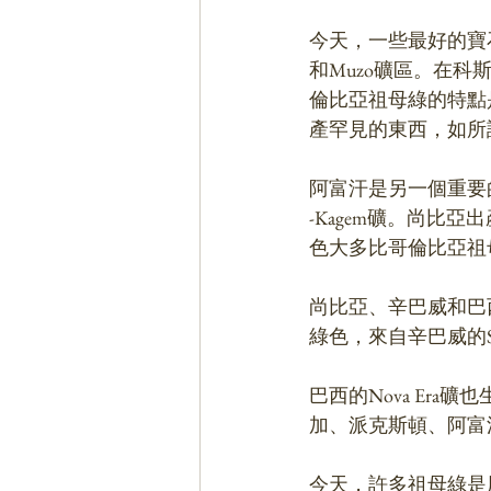
今天，一些最好的寶石
和Muzo礦區。在
倫比亞祖母綠的特點
產罕見的東西，如所謂
阿富汗是另一個重要的
-Kagem礦。尚
色大多比哥倫比亞祖
尚比亞、辛巴威和巴
綠色，來自辛巴威的S
巴西的Nova Era
加、派克斯頓、阿富
今天，許多祖母綠是