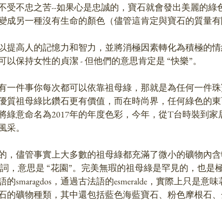
不受不忠之苦--如果心是忠誠的，寶石就會發出美麗的綠
變成另一種沒有生命的顏色（儘管這肯定與寶石的質量有
以提高人的記憶力和智力，並將消極因素轉化為積極的情
以保持女性的貞潔 - 但他們的意思肯定是 “快樂”。
有一件事你每次都可以依靠祖母綠，那就是為任何一件珠
優質祖母綠比鑽石更有價值，而在時尚界，任何綠色的東
將綠意命名為2017年的年度色彩，今年，從T台時裝到家
風采。
的，儘管事實上大多數的祖母綠都充滿了微小的礦物內含
法語單詞，意思是 “花園”。完美無瑕的祖母綠是罕見的，也
smaragdos，通過古法語的esmeralde，實際上只是意
石的礦物種類，其中還包括藍色海藍寶石、粉色摩根石、