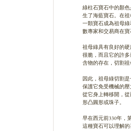
綠柱石寶石中的顏色
生了海藍寶石。在祖
一顆寶石成為祖母綠
數專家和交易商在寶
祖母綠具有良好的硬
很脆，而且它的許多
含物的存在，切割祖
因此，祖母綠切割是
保護它免受機械的壓
從它身上轉移開，從
形凸圓形或珠子。
早在西元前330年
這種寶石可以理解的