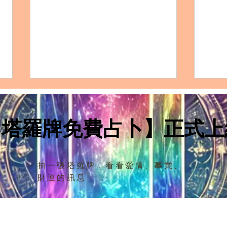
INFP巨蟹座的完整剖析：性格
IN
特質、愛情模式、友誼觀、職
特質
涯發展及適合佩戴的水晶
涯發
【塔羅牌免費占卜】正式上
【性格特質：INFP巨蟹座的獨特
【性
優點和缺點】 INFP巨蟹座 的組合
點和缺點】 IN
融合了內向、直覺、情感與巨蟹座
動人的
的敏感、情感深厚特質，形成了一
敏感
抽一張塔羅牌，看看愛情、事業、
個極具同理心、創造力和照顧他人
人不
財運的訊息
的人格特質。 優點： 深情與關懷
有強
：INFP巨蟹座有著強烈的情感共
們擁
鳴，並且能夠深入理解他人的情感
與人
需求。他們通常在家庭...
活潑與