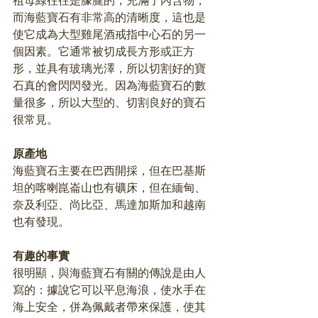
祖母綠往往是朦朧的，充滿了內含物，
而海藍寶石有非常高的清晰度，這也是
使它成為大型雞尾酒戒指中心石的另一
個因素。它通常被切成長方形或正方
形，並具有玻璃光澤，所以切割好的寶
石真的會閃閃發光。因為海藍寶石的數
量很多，所以大型的、切割良好的寶石
很常見。
原產地
海藍寶石主要在巴西開採，但在巴基斯
坦的喀喇崑崙山也有礦床，但在緬甸、
奈及利亞、尚比亞、馬達加斯加和越南
也有發現。
有趣的事實
很明顯，與海藍寶石有關的傳說是由人
寫的：據說它可以平息海浪，使水手在
海上安全，併為佩戴者帶來保護，使其