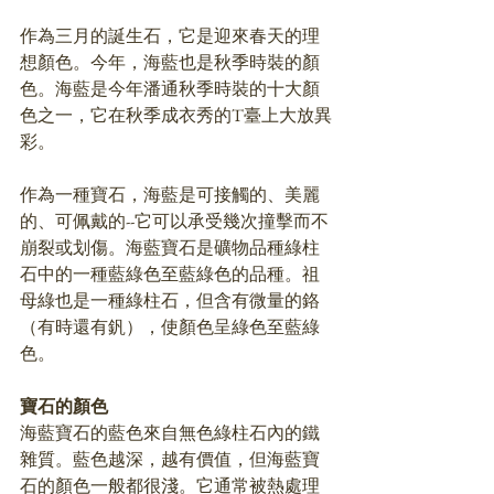
作為三月的誕生石，它是迎來春天的理
想顏色。今年，海藍也是秋季時裝的顏
色。海藍是今年潘通秋季時裝的十大顏
色之一，它在秋季成衣秀的T臺上大放異
彩。
作為一種寶石，海藍是可接觸的、美麗
的、可佩戴的--它可以承受幾次撞擊而不
崩裂或划傷。海藍寶石是礦物品種綠柱
石中的一種藍綠色至藍綠色的品種。祖
母綠也是一種綠柱石，但含有微量的鉻
（有時還有釩），使顏色呈綠色至藍綠
色。
寶石的顏色
海藍寶石的藍色來自無色綠柱石內的鐵
雜質。藍色越深，越有價值，但海藍寶
石的顏色一般都很淺。它通常被熱處理