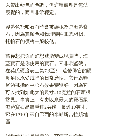
以帶出藍色的色調，但這種處理是無法
察覺的，而且非常穩定。
淺藍色托帕石有時會被誤認為是海藍寶
石，因為其顏色和物理特性非常相似。
托帕石的價格一般較低。
當你想把你的幻想戒指變成現實時，海
藍寶石是你使用的寶石。它非常堅硬，
在莫氏硬度表上為7.5至8，這使得它的硬
度足以承受戒指的日常磨損。它作為雞
尾酒戒指的中心石效果特別好，因為它
可以找到如此大的尺寸--10克拉的石頭很
常見。事實上，有史以來最大的寶石級
海藍寶石晶體重達244磅，長達19英寸。
它在1910年來自巴西的米納斯吉拉斯地
區。